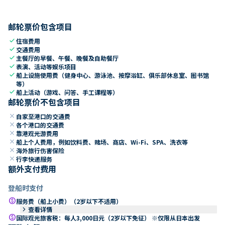
邮轮票价包含项目
check
住宿费用
check
交通费用
check
主餐厅的早餐、午餐、晚餐及自助餐厅
check
表演、活动等娱乐项目
check
船上设施使用费（健身中心、游泳池、按摩浴缸、俱乐部休息室、图书馆
等）
check
船上活动（游戏、问答、手工课程等）
邮轮票价不包含项目
close
自家至港口的交通费
close
各个港口的交通费
close
靠港观光游费用
close
船上个人费用，例如饮料费、赌场、商店、Wi-Fi、SPA、洗衣等
close
海外旅行伤害保险
close
行李快递服务
额外支付费用
登船时支付
paid
服务费（船上小费）（2岁以下不适用）
keyboard_arrow_right
查看详情
paid
国际观光旅客税：每人3,000日元（2岁以下免征） ※仅限从日本出发