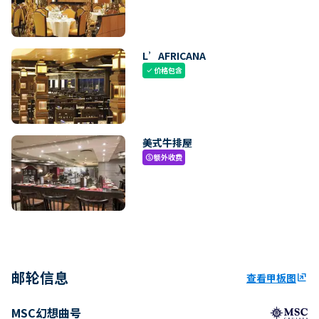
L’AFRICANA
价格包含
check
美式牛排屋
额外收费
paid
邮轮信息
查看甲板图
ungroup
MSC幻想曲号