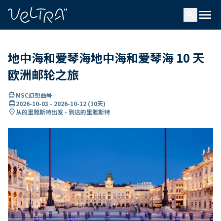
ading...
载
menu
…
search
地中海和爱琴海地中海和爱琴海 10 天
欧洲邮轮之旅
directions_boat
MSC幻想曲号
card_travel
2026-10-03
-
2026-10-12
(
10天
)
location_on
从的里雅斯特出发 - 到达的里雅斯特