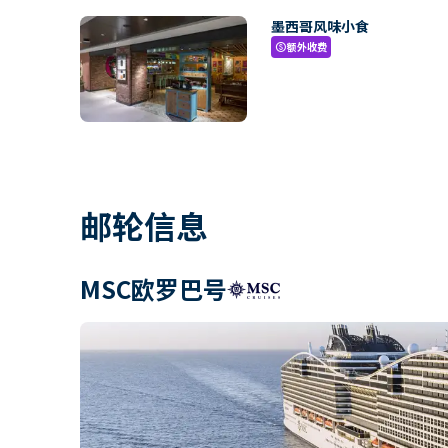
墨西哥风味小食
额外收费
paid
邮轮信息
MSC欧罗巴号