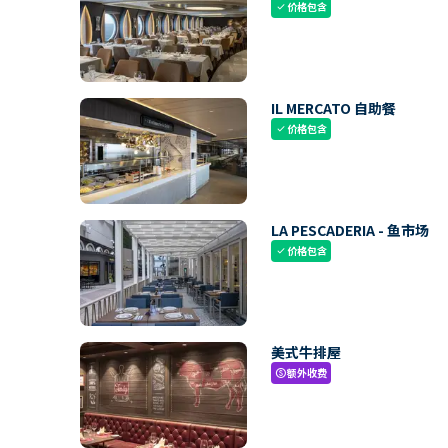
价格包含
check
IL MERCATO 自助餐
价格包含
check
LA PESCADERIA - 鱼市场
价格包含
check
美式牛排屋
额外收费
paid