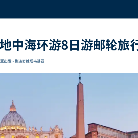
的地中海环游8日游邮轮旅
亚出发 - 到达奇维塔韦基亚