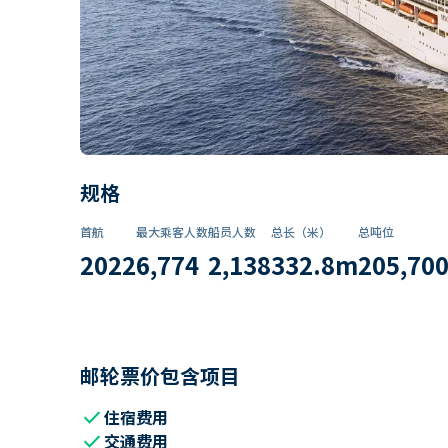
规格
首航
最大乘客人数
船员人数
总长（米）
总吨位
2022
6,774
2,138
332.8
m
205,70
邮轮票价包含项目
check
住宿费用
check
交通费用