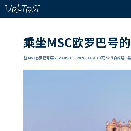
ading...
载
…
乘坐MSC欧罗巴号
directions_boat
card_travel
location_on
MSC欧罗巴号
2028-09-13
-
2028-09-20
(
8天
)
从奇维塔韦基