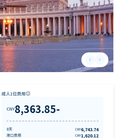
keyboard_arrow_left
keyboard_arrow_right
Previous slide
Next slide
成人1位费用
info
8,363.85
-
CNY
8天
6,743.74
CNY
港口费用
1,620.12
CNY