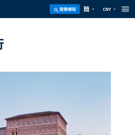
menu
簡
搜索邮轮
CNY
arrow_drop_down
arrow_drop_down
search
行