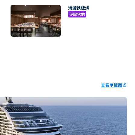
海渡铁板烧
额外收费
paid
查看甲板图
ungroup