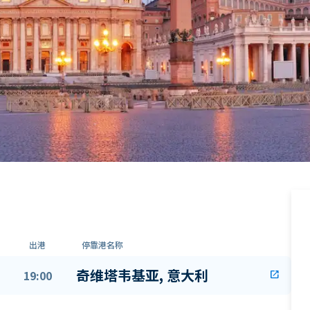
出港
停靠港名称
奇维塔韦基亚, 意大利
19:00
open_in_new