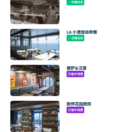
价格包含
check
LA 小酒馆自助餐
价格包含
check
披萨&汉堡
额外收费
paid
厨师花园厨房
额外收费
paid