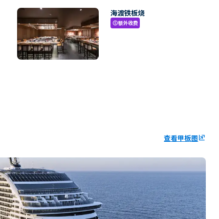
海渡铁板烧
额外收费
paid
查看甲板图
ungroup