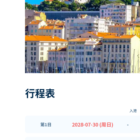
行程表
入港
2028-07-30 (周日)
-
第1日