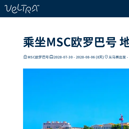
ading...
载
…
乘坐MSC欧罗巴号 
directions_boat
card_travel
location_on
MSC欧罗巴号
2028-07-30
-
2028-08-06
(
8天
)
从马赛出发 -