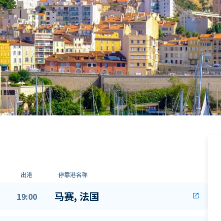
出港
停靠港名称
马赛, 法国
19:00
open_in_new