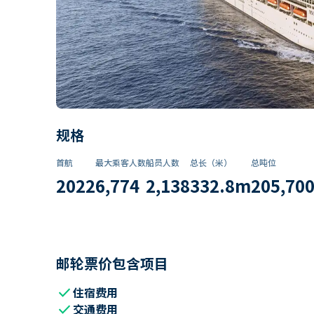
规格
首航
最大乘客人数
船员人数
总长（米）
总吨位
2022
6,774
2,138
332.8
m
205,70
邮轮票价包含项目
check
住宿费用
check
交通费用