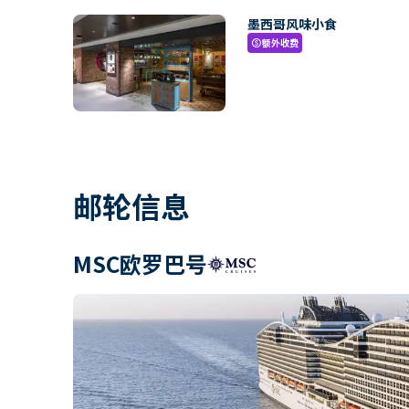
墨西哥风味小食
额外收费
paid
邮轮信息
MSC欧罗巴号