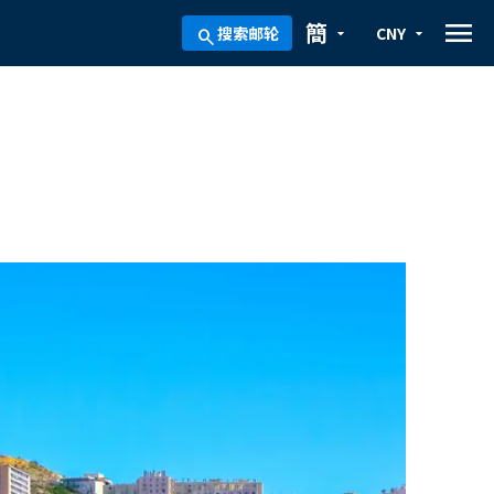
menu
簡
搜索邮轮
CNY
arrow_drop_down
arrow_drop_down
search