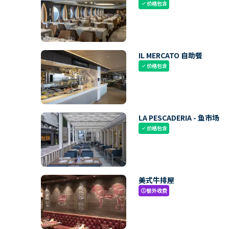
价格包含
check
IL MERCATO 自助餐
价格包含
check
LA PESCADERIA - 鱼市场
价格包含
check
美式牛排屋
额外收费
paid