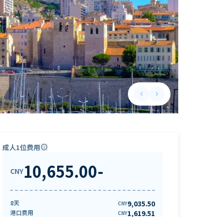
keyboard_arrow_left
keyboard_arrow_right
Previous slide
Next slide
成人1位费用
info
10,655.00
-
CNY
8天
9,035.50
CNY
港口费用
1,619.51
CNY