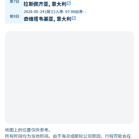
第7日
拉斯佩齐亚, 意大利
open_in_new
2028-05-24 (周三)
入港
:
07:00
出港
:
-
第8日
奇维塔韦基亚, 意大利
open_in_new
地图上的位置仅供参考。
所有时间均为当地时间。由于海况或邮轮公司原因，行程可能会在