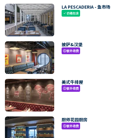
LA PESCADERIA - 鱼市场
价格包含
check
披萨&汉堡
额外收费
paid
美式牛排屋
额外收费
paid
厨师花园厨房
额外收费
paid