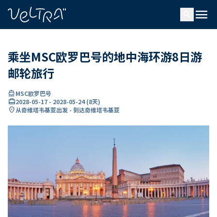
ading...
载
menu
…
search
乘坐MSC欧罗巴号的地中海环游8日游
邮轮旅行
directions_boat
MSC欧罗巴号
card_travel
2028-05-17
-
2028-05-24
(
8天
)
location_on
从奇维塔韦基亚出发 - 到达奇维塔韦基亚