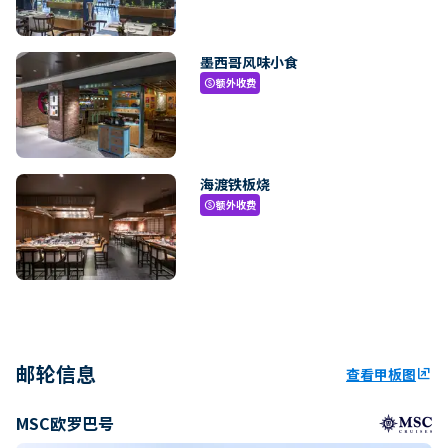
墨西哥风味小食
额外收费
paid
海渡铁板烧
额外收费
paid
邮轮信息
查看甲板图
ungroup
MSC欧罗巴号