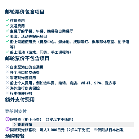
邮轮票价包含项目
check
住宿费用
check
交通费用
check
主餐厅的早餐、午餐、晚餐及自助餐厅
check
表演、活动等娱乐项目
check
船上设施使用费（健身中心、游泳池、按摩浴缸、俱乐部休息室、图书馆
等）
check
船上活动（游戏、问答、手工课程等）
邮轮票价不包含项目
close
自家至港口的交通费
close
各个港口的交通费
close
靠港观光游费用
close
船上个人费用，例如饮料费、赌场、商店、Wi-Fi、SPA、洗衣等
close
海外旅行伤害保险
close
行李快递服务
额外支付费用
登船时支付
paid
服务费（船上小费）（2岁以下不适用）
keyboard_arrow_right
查看详情
paid
国际观光旅客税：每人3,000日元（2岁以下免征） ※仅限从日本出发
预购套餐