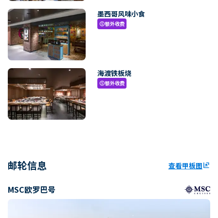
墨西哥风味小食
额外收费
paid
海渡铁板烧
额外收费
paid
邮轮信息
查看甲板图
ungroup
MSC欧罗巴号