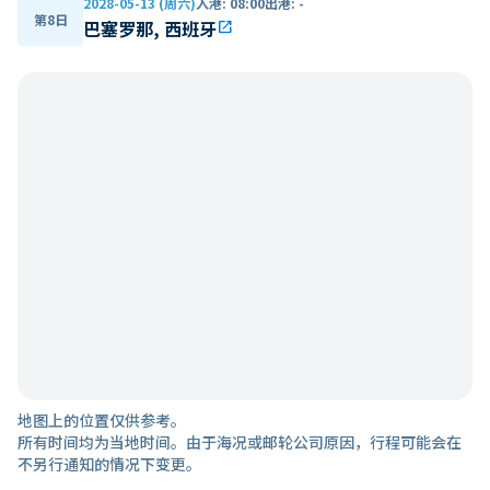
2028-05-13 (周六)
入港
:
08:00
出港
:
-
第8日
巴塞罗那, 西班牙
open_in_new
地图上的位置仅供参考。
所有时间均为当地时间。由于海况或邮轮公司原因，行程可能会在
不另行通知的情况下变更。