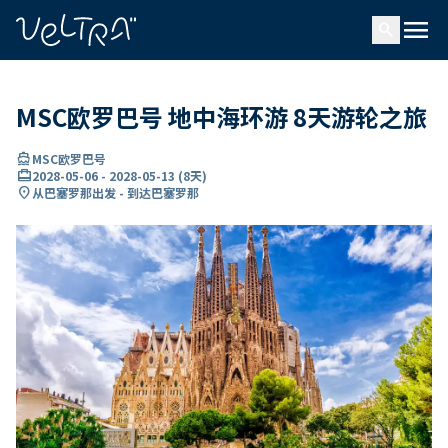
ading...
载
menu
…
search
MSC欧罗巴号 地中海环游 8天游轮之旅
directions_boat
MSC欧罗巴号
card_travel
2028-05-06
-
2028-05-13
(
8天
)
location_on
从巴塞罗那出发 - 到达巴塞罗那