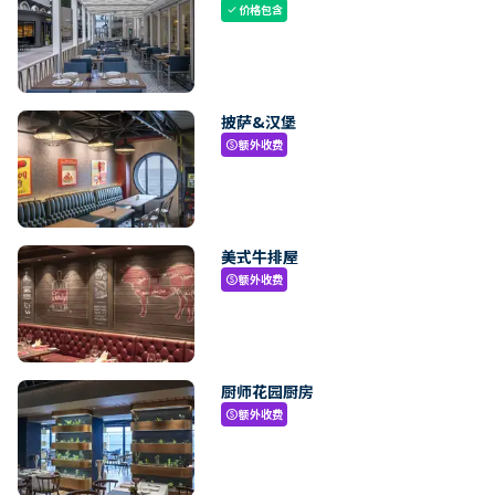
价格包含
check
披萨&汉堡
额外收费
paid
美式牛排屋
额外收费
paid
厨师花园厨房
额外收费
paid