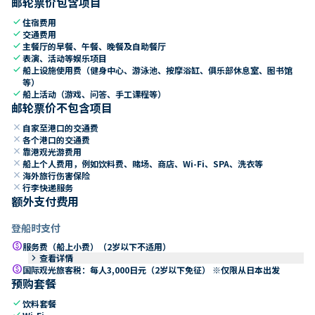
邮轮票价包含项目
check
住宿费用
check
交通费用
check
主餐厅的早餐、午餐、晚餐及自助餐厅
check
表演、活动等娱乐项目
check
船上设施使用费（健身中心、游泳池、按摩浴缸、俱乐部休息室、图书馆
等）
check
船上活动（游戏、问答、手工课程等）
邮轮票价不包含项目
close
自家至港口的交通费
close
各个港口的交通费
close
靠港观光游费用
close
船上个人费用，例如饮料费、赌场、商店、Wi-Fi、SPA、洗衣等
close
海外旅行伤害保险
close
行李快递服务
额外支付费用
登船时支付
paid
服务费（船上小费）（2岁以下不适用）
keyboard_arrow_right
查看详情
paid
国际观光旅客税：每人3,000日元（2岁以下免征） ※仅限从日本出发
预购套餐
check
饮料套餐
check