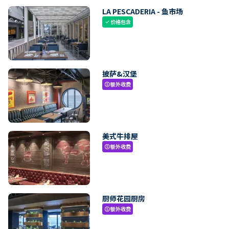
LA PESCADERIA - 鱼市场
价格包含
check
披萨&汉堡
额外收费
paid
美式牛排屋
额外收费
paid
厨师花园厨房
额外收费
paid