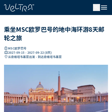
ading...
载
menu
…
search
乘坐MSC欧罗巴号的地中海环游8天邮
轮之旅
directions_boat
MSC欧罗巴号
card_travel
2027-09-15
-
2027-09-22
(
8天
)
location_on
从奇维塔韦基亚出发 - 到达奇维塔韦基亚