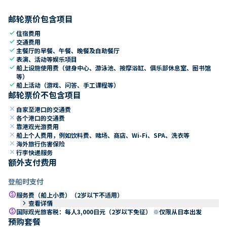
邮轮票价包含项目
check
住宿费用
check
交通费用
check
主餐厅的早餐、午餐、晚餐及自助餐厅
check
表演、活动等娱乐项目
check
船上设施使用费（健身中心、游泳池、按摩浴缸、俱乐部休息室、图书馆
等）
check
船上活动（游戏、问答、手工课程等）
邮轮票价不包含项目
close
自家至港口的交通费
close
各个港口的交通费
close
靠港观光游费用
close
船上个人费用，例如饮料费、赌场、商店、Wi-Fi、SPA、洗衣等
close
海外旅行伤害保险
close
行李快递服务
额外支付费用
登船时支付
paid
服务费（船上小费）（2岁以下不适用）
keyboard_arrow_right
查看详情
paid
国际观光旅客税：每人3,000日元（2岁以下免征） ※仅限从日本出发
预购套餐