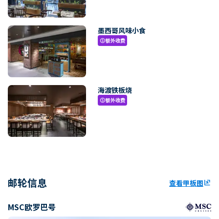
墨西哥风味小食
额外收费
paid
海渡铁板烧
额外收费
paid
邮轮信息
查看甲板图
ungroup
MSC欧罗巴号