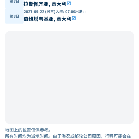
第7日
拉斯佩齐亚, 意大利
open_in_new
2027-09-22 (周三)
入港
:
07:00
出港
:
-
第8日
奇维塔韦基亚, 意大利
open_in_new
地图上的位置仅供参考。
所有时间均为当地时间。由于海况或邮轮公司原因，行程可能会在