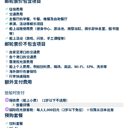
邮轮票价包含项目
check
住宿费用
check
交通费用
check
主餐厅的早餐、午餐、晚餐及自助餐厅
check
表演、活动等娱乐项目
check
船上设施使用费（健身中心、游泳池、按摩浴缸、俱乐部休息室、图书馆
等）
check
船上活动（游戏、问答、手工课程等）
邮轮票价不包含项目
close
自家至港口的交通费
close
各个港口的交通费
close
靠港观光游费用
close
船上个人费用，例如饮料费、赌场、商店、Wi-Fi、SPA、洗衣等
close
海外旅行伤害保险
close
行李快递服务
额外支付费用
登船时支付
paid
服务费（船上小费）（2岁以下不适用）
keyboard_arrow_right
查看详情
paid
国际观光旅客税：每人3,000日元（2岁以下免征） ※仅限从日本出发
预购套餐
check
饮料套餐
check