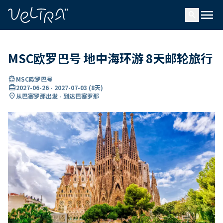
ading...
载
menu
…
search
MSC欧罗巴号 地中海环游 8天邮轮旅行
directions_boat
MSC欧罗巴号
card_travel
2027-06-26
-
2027-07-03
(
8天
)
location_on
从巴塞罗那出发 - 到达巴塞罗那