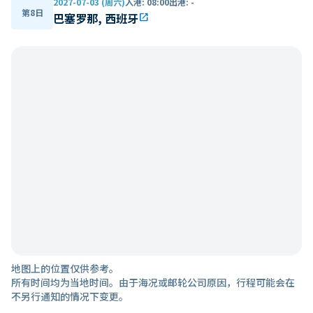
2027-07-03 (周六)
入港
:
08:00
出港
:
-
第8日
巴塞罗那, 西班牙
open_in_new
地图上的位置仅供参考。
所有时间均为当地时间。由于海况或邮轮公司原因，行程可能会在
不另行通知的情况下变更。