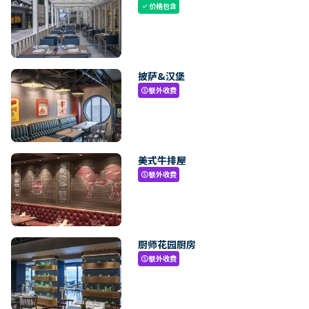
价格包含
check
披萨&汉堡
额外收费
paid
美式牛排屋
额外收费
paid
厨师花园厨房
额外收费
paid