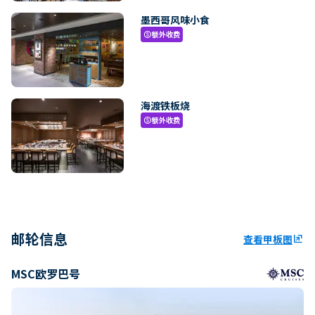
墨西哥风味小食
额外收费
paid
海渡铁板烧
额外收费
paid
邮轮信息
查看甲板图
ungroup
MSC欧罗巴号