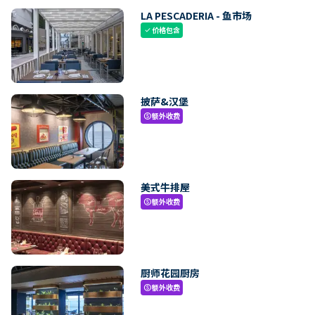
LA PESCADERIA - 鱼市场
价格包含
check
披萨&汉堡
额外收费
paid
美式牛排屋
额外收费
paid
厨师花园厨房
额外收费
paid