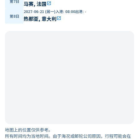
第7日
马赛, 法国
open_in_new
2027-06-21 (周一)
入港
:
08:00
出港
:
-
第8日
热那亚, 意大利
open_in_new
地图上的位置仅供参考。
所有时间均为当地时间。由于海况或邮轮公司原因，行程可能会在