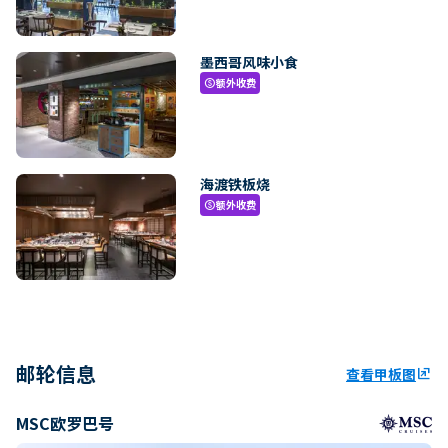
墨西哥风味小食
额外收费
paid
海渡铁板烧
额外收费
paid
邮轮信息
查看甲板图
ungroup
MSC欧罗巴号