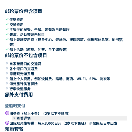
邮轮票价包含项目
check
住宿费用
check
交通费用
check
主餐厅的早餐、午餐、晚餐及自助餐厅
check
表演、活动等娱乐项目
check
船上设施使用费（健身中心、游泳池、按摩浴缸、俱乐部休息室、图书馆
等）
check
船上活动（游戏、问答、手工课程等）
邮轮票价不包含项目
close
自家至港口的交通费
close
各个港口的交通费
close
靠港观光游费用
close
船上个人费用，例如饮料费、赌场、商店、Wi-Fi、SPA、洗衣等
close
海外旅行伤害保险
close
行李快递服务
额外支付费用
登船时支付
paid
服务费（船上小费）（2岁以下不适用）
keyboard_arrow_right
查看详情
paid
国际观光旅客税：每人3,000日元（2岁以下免征） ※仅限从日本出发
预购套餐