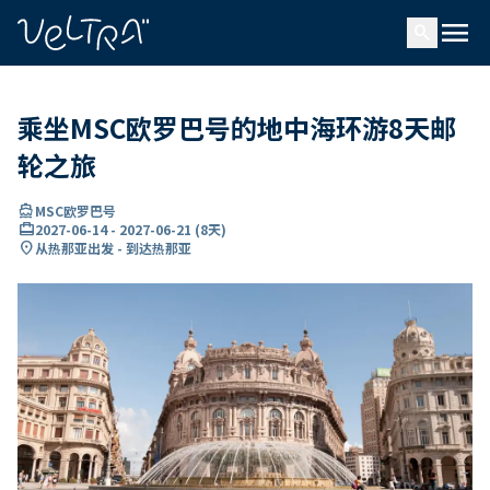
ading...
载
menu
…
search
乘坐MSC欧罗巴号的地中海环游8天邮
轮之旅
directions_boat
MSC欧罗巴号
card_travel
2027-06-14
-
2027-06-21
(
8天
)
location_on
从热那亚出发 - 到达热那亚