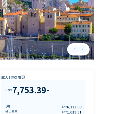
keyboard_arrow_left
keyboard_arrow_right
Previous slide
Next slide
成人1位费用
info
7,753.39
-
CNY
8天
6,133.88
CNY
港口费用
1,619.51
CNY