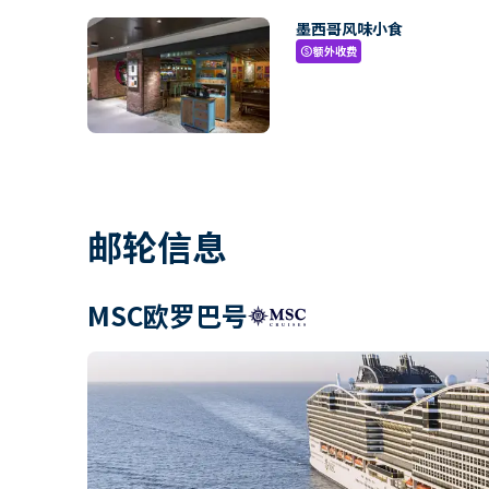
墨西哥风味小食
额外收费
paid
邮轮信息
MSC欧罗巴号