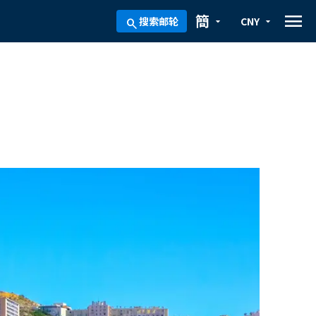
menu
簡
搜索邮轮
CNY
arrow_drop_down
arrow_drop_down
search