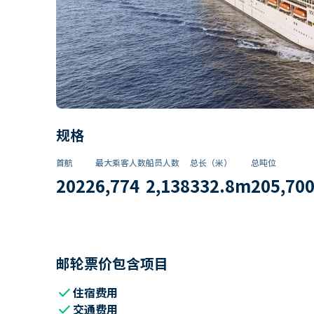
规格
首航
最大乘客人数
船员人数
总长（米）
总吨位
2022
6,774
2,138
332.8
m
205,70
邮轮票价包含项目
check
住宿费用
check
交通费用