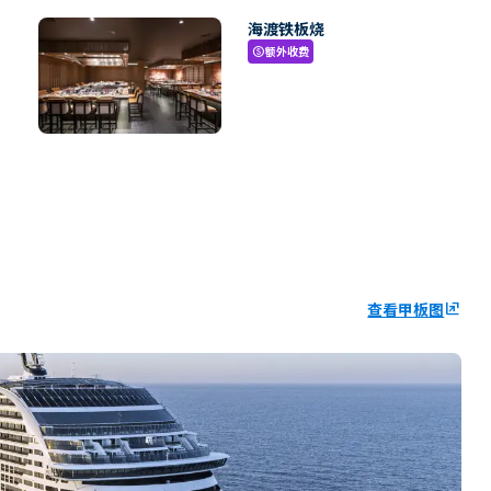
海渡铁板烧
额外收费
paid
查看甲板图
ungroup