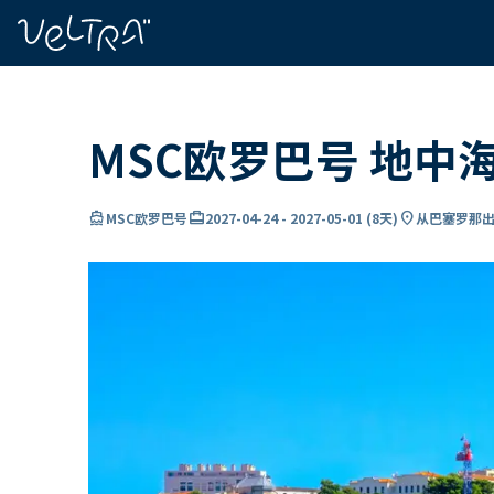
ading...
载
…
MSC欧罗巴号 地中
directions_boat
card_travel
location_on
MSC欧罗巴号
2027-04-24
-
2027-05-01
(
8天
)
从巴塞罗那出