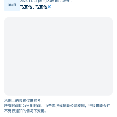
2026-11-04 (周三)
入港
:
08:00
出港
:
-
第8日
马耳他, 马耳他
open_in_new
地图上的位置仅供参考。
所有时间均为当地时间。由于海况或邮轮公司原因，行程可能会在
不另行通知的情况下变更。