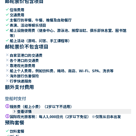
邮轮票价包含项目
check
住宿费用
check
交通费用
check
主餐厅的早餐、午餐、晚餐及自助餐厅
check
表演、活动等娱乐项目
check
船上设施使用费（健身中心、游泳池、按摩浴缸、俱乐部休息室、图书馆
等）
check
船上活动（游戏、问答、手工课程等）
邮轮票价不包含项目
close
自家至港口的交通费
close
各个港口的交通费
close
靠港观光游费用
close
船上个人费用，例如饮料费、赌场、商店、Wi-Fi、SPA、洗衣等
close
海外旅行伤害保险
close
行李快递服务
额外支付费用
登船时支付
paid
服务费（船上小费）（2岁以下不适用）
keyboard_arrow_right
查看详情
paid
国际观光旅客税：每人3,000日元（2岁以下免征） ※仅限从日本出发
预购套餐
check
饮料套餐
check