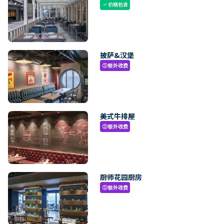
价格包含
check
披萨&汉堡
额外收费
paid
美式牛排屋
额外收费
paid
厨师花园厨房
额外收费
paid