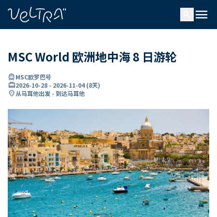
ading...
载
menu
…
search
MSC World 欧洲地中海 8 日游轮
directions_boat
MSC欧罗巴号
card_travel
2026-10-28
-
2026-11-04
(
8天
)
location_on
从马耳他出发 - 到达马耳他