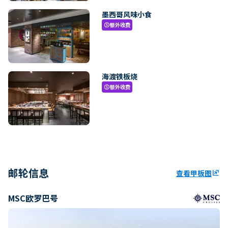
墨西哥风味小食
额外收费
paid
海渡铁板烧
额外收费
paid
邮轮信息
查看甲板图
ungroup
MSC欧罗巴号