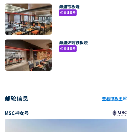
海渡铁板烧
额外收费
paid
海渡炉端铁板烧
额外收费
paid
邮轮信息
查看甲板图
ungroup
MSC神女号