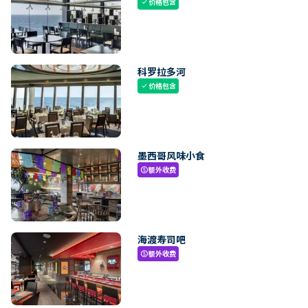
价格包含
check
科罗拉多河
价格包含
check
墨西哥风味小食
额外收费
paid
海渡寿司吧
额外收费
paid