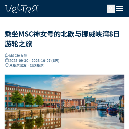
ading...
载
menu
…
search
乘坐MSC神女号的北欧与挪威峡湾8日
游轮之旅
directions_boat
MSC神女号
card_travel
2028-09-30
-
2028-10-07
(
8天
)
location_on
从基尔出发 - 到达基尔