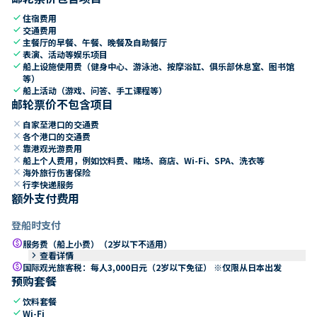
check
住宿费用
check
交通费用
check
主餐厅的早餐、午餐、晚餐及自助餐厅
check
表演、活动等娱乐项目
check
船上设施使用费（健身中心、游泳池、按摩浴缸、俱乐部休息室、图书馆
等）
check
船上活动（游戏、问答、手工课程等）
邮轮票价不包含项目
close
自家至港口的交通费
close
各个港口的交通费
close
靠港观光游费用
close
船上个人费用，例如饮料费、赌场、商店、Wi-Fi、SPA、洗衣等
close
海外旅行伤害保险
close
行李快递服务
额外支付费用
登船时支付
paid
服务费（船上小费）（2岁以下不适用）
keyboard_arrow_right
查看详情
paid
国际观光旅客税：每人3,000日元（2岁以下免征） ※仅限从日本出发
预购套餐
check
饮料套餐
check
Wi-Fi