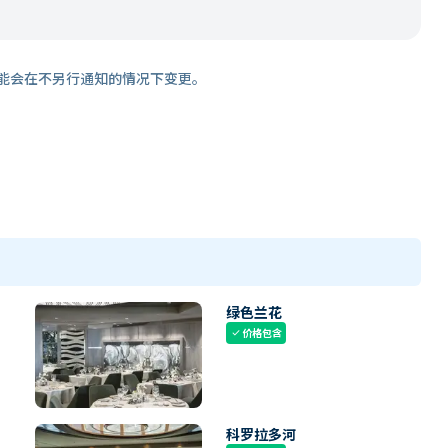
能会在不另行通知的情况下变更。
绿色兰花
价格包含
check
科罗拉多河