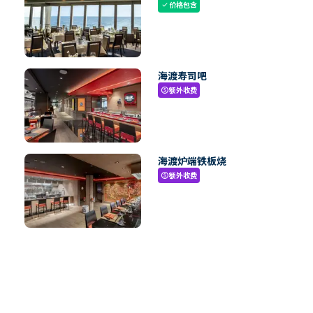
价格包含
check
海渡寿司吧
额外收费
paid
海渡炉端铁板烧
额外收费
paid