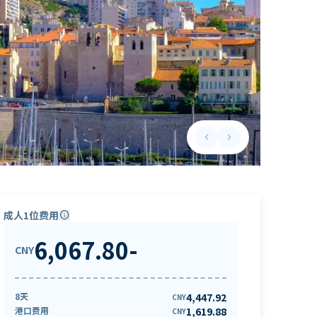
keyboard_arrow_left
keyboard_arrow_right
Previous slide
Next slide
成人1位费用
info
6,067.80
-
CNY
8天
4,447.92
CNY
港口费用
1,619.88
CNY