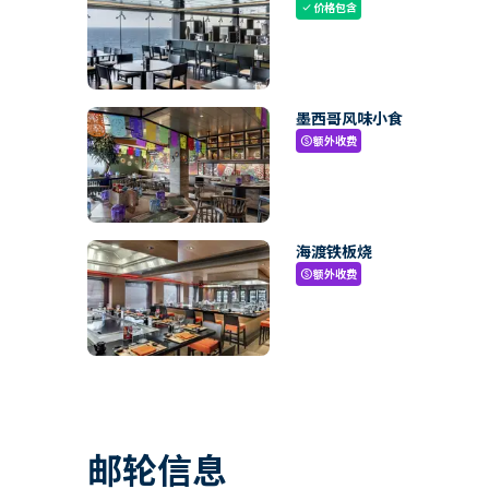
价格包含
check
墨西哥风味小食
额外收费
paid
海渡铁板烧
额外收费
paid
邮轮信息