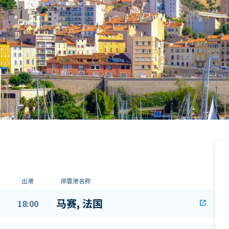
出港
停靠港名称
马赛, 法国
18:00
open_in_new