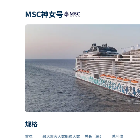
MSC神女号
规格
首航
最大乘客人数
船员人数
总长（米）
总吨位