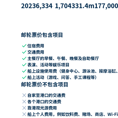
2023
6,334
1,704
331.4
m
177,00
邮轮票价包含项目
check
住宿费用
check
交通费用
check
主餐厅的早餐、午餐、晚餐及自助餐厅
check
表演、活动等娱乐项目
check
船上设施使用费（健身中心、游泳池、按摩浴缸
check
船上活动（游戏、问答、手工课程等）
邮轮票价不包含项目
close
自家至港口的交通费
close
各个港口的交通费
close
靠港观光游费用
close
船上个人费用，例如饮料费、赌场、商店、Wi-Fi