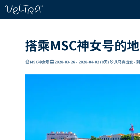
ading...
载
…
搭乘MSC神女号的
directions_boat
card_travel
location_on
MSC神女号
2028-03-26
-
2028-04-02
(
8天
)
从马赛出发 - 