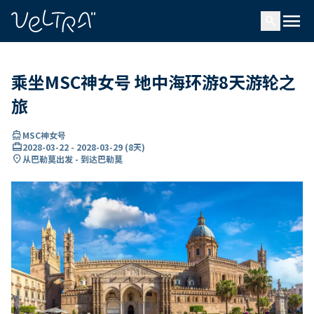
ading...
载
menu
…
search
乘坐MSC神女号 地中海环游8天游轮之
旅
directions_boat
MSC神女号
card_travel
2028-03-22
-
2028-03-29
(
8天
)
location_on
从巴勒莫出发 - 到达巴勒莫