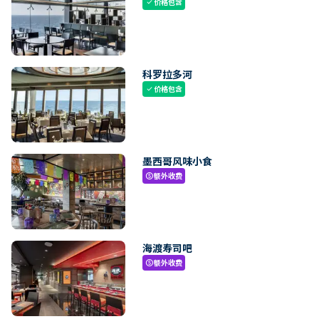
价格包含
check
科罗拉多河
价格包含
check
墨西哥风味小食
额外收费
paid
海渡寿司吧
额外收费
paid