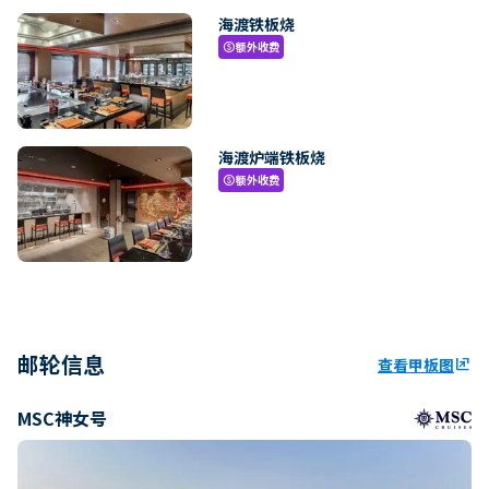
海渡铁板烧
额外收费
paid
海渡炉端铁板烧
额外收费
paid
邮轮信息
查看甲板图
ungroup
MSC神女号