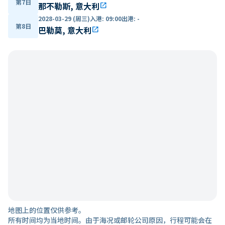
第7日
那不勒斯, 意大利
open_in_new
2028-03-29 (周三)
入港
:
09:00
出港
:
-
第8日
巴勒莫, 意大利
open_in_new
地图上的位置仅供参考。
所有时间均为当地时间。由于海况或邮轮公司原因，行程可能会在