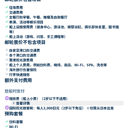
check
住宿费用
check
交通费用
check
主餐厅的早餐、午餐、晚餐及自助餐厅
check
表演、活动等娱乐项目
check
船上设施使用费（健身中心、游泳池、按摩浴缸、俱乐部休息室、图书馆
等）
check
船上活动（游戏、问答、手工课程等）
邮轮票价不包含项目
close
自家至港口的交通费
close
各个港口的交通费
close
靠港观光游费用
close
船上个人费用，例如饮料费、赌场、商店、Wi-Fi、SPA、洗衣等
close
海外旅行伤害保险
close
行李快递服务
额外支付费用
登船时支付
paid
服务费（船上小费）（2岁以下不适用）
keyboard_arrow_right
查看详情
paid
国际观光旅客税：每人3,000日元（2岁以下免征） ※仅限从日本出发
预购套餐
check
饮料套餐
check
Wi-Fi