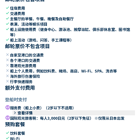
check
住宿费用
check
交通费用
check
主餐厅的早餐、午餐、晚餐及自助餐厅
check
表演、活动等娱乐项目
check
船上设施使用费（健身中心、游泳池、按摩浴缸、俱乐部休息室、图书馆
等）
check
船上活动（游戏、问答、手工课程等）
邮轮票价不包含项目
close
自家至港口的交通费
close
各个港口的交通费
close
靠港观光游费用
close
船上个人费用，例如饮料费、赌场、商店、Wi-Fi、SPA、洗衣等
close
海外旅行伤害保险
close
行李快递服务
额外支付费用
登船时支付
paid
服务费（船上小费）（2岁以下不适用）
keyboard_arrow_right
查看详情
paid
国际观光旅客税：每人3,000日元（2岁以下免征） ※仅限从日本出发
预购套餐
check
饮料套餐
check
Wi-Fi