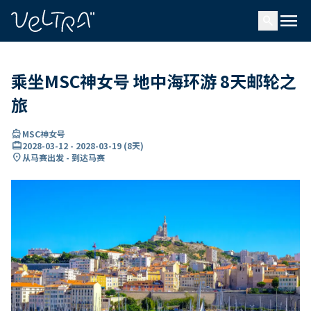
ading...
载
menu
…
search
乘坐MSC神女号 地中海环游 8天邮轮之
旅
directions_boat
MSC神女号
card_travel
2028-03-12
-
2028-03-19
(
8天
)
location_on
从马赛出发 - 到达马赛