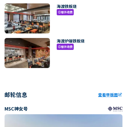
海渡铁板烧
额外收费
paid
海渡炉端铁板烧
额外收费
paid
邮轮信息
查看甲板图
ungroup
MSC神女号