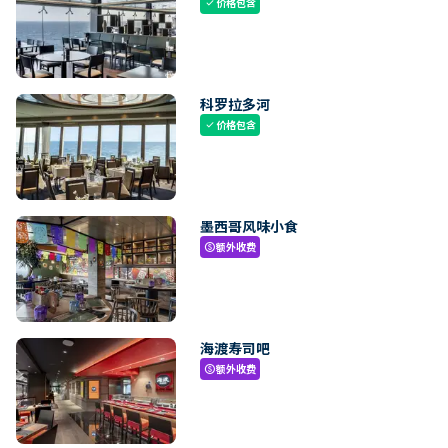
价格包含
check
科罗拉多河
价格包含
check
墨西哥风味小食
额外收费
paid
海渡寿司吧
额外收费
paid