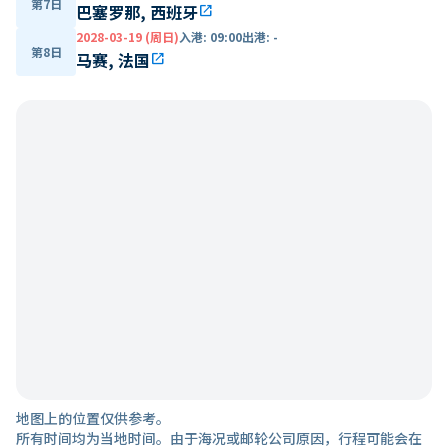
第7日
巴塞罗那, 西班牙
open_in_new
2028-03-19 (周日)
入港
:
09:00
出港
:
-
第8日
马赛, 法国
open_in_new
地图上的位置仅供参考。
所有时间均为当地时间。由于海况或邮轮公司原因，行程可能会在