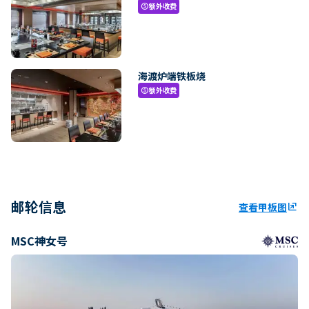
额外收费
paid
海渡炉端铁板烧
额外收费
paid
邮轮信息
查看甲板图
ungroup
MSC神女号