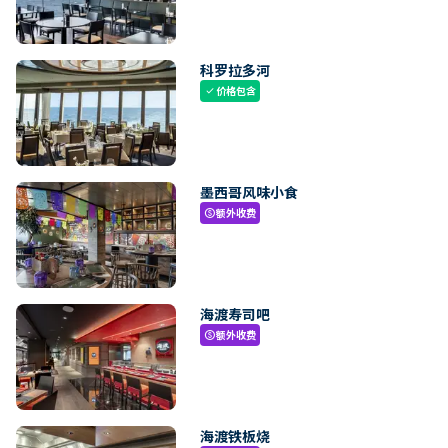
科罗拉多河
价格包含
check
墨西哥风味小食
额外收费
paid
海渡寿司吧
额外收费
paid
海渡铁板烧