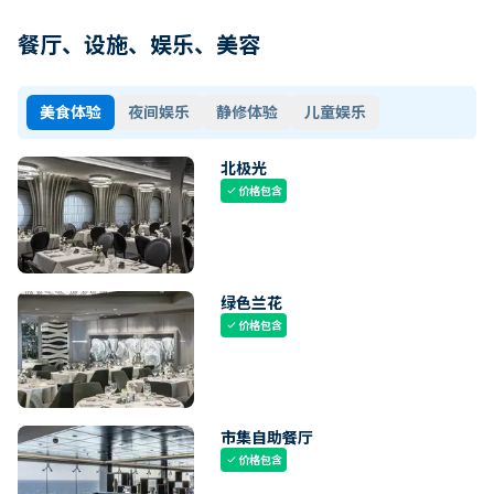
餐厅、设施、娱乐、美容
美食体验
夜间娱乐
静修体验
儿童娱乐
北极光
价格包含
check
绿色兰花
价格包含
check
市集自助餐厅
价格包含
check