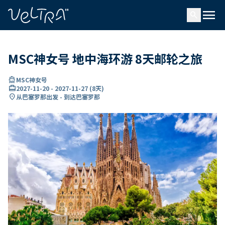
ading...
载
menu
…
search
MSC神女号 地中海环游 8天邮轮之旅
directions_boat
MSC神女号
card_travel
2027-11-20
-
2027-11-27
(
8天
)
location_on
从巴塞罗那出发 - 到达巴塞罗那