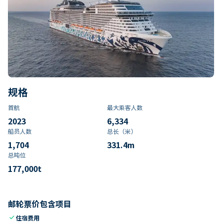
规格
首航
最大乘客人数
2023
6,334
船员人数
总长（米）
1,704
331.4
m
总吨位
177,000
t
邮轮票价包含项目
check
住宿费用