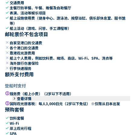
check
交通费用
check
主餐厅的早餐、午餐、晚餐及自助餐厅
check
表演、活动等娱乐项目
check
船上设施使用费（健身中心、游泳池、按摩浴缸、俱乐部休息室、图书馆
等）
check
船上活动（游戏、问答、手工课程等）
邮轮票价不包含项目
close
自家至港口的交通费
close
各个港口的交通费
close
靠港观光游费用
close
船上个人费用，例如饮料费、赌场、商店、Wi-Fi、SPA、洗衣等
close
海外旅行伤害保险
close
行李快递服务
额外支付费用
登船时支付
paid
服务费（船上小费）（2岁以下不适用）
keyboard_arrow_right
查看详情
paid
国际观光旅客税：每人3,000日元（2岁以下免征） ※仅限从日本出发
预购套餐
check
饮料套餐
check
Wi-Fi
check
岸上观光行程
check
SPA