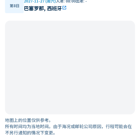
2027-11-27 (周六)
入港
:
08:00
出港
:
-
第8日
巴塞罗那, 西班牙
open_in_new
地图上的位置仅供参考。
所有时间均为当地时间。由于海况或邮轮公司原因，行程可能会在
不另行通知的情况下变更。