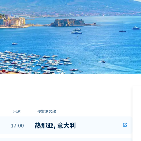
出港
停靠港名称
热那亚, 意大利
17:00
open_in_new