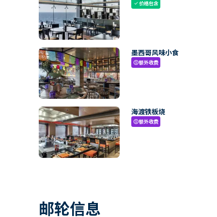
价格包含
check
墨西哥风味小食
额外收费
paid
海渡铁板烧
额外收费
paid
邮轮信息