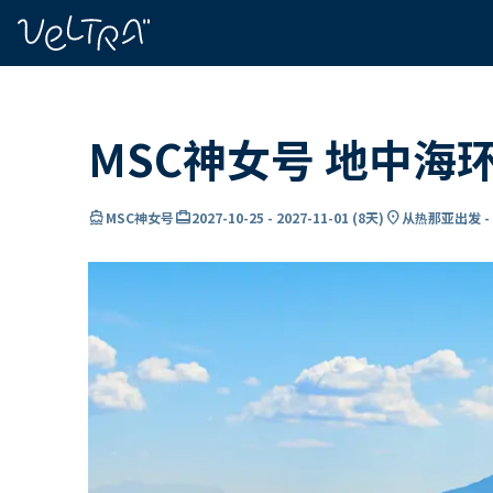
ading...
载
…
MSC神女号 地中海
directions_boat
card_travel
location_on
MSC神女号
2027-10-25
-
2027-11-01
(
8天
)
从热那亚出发 -