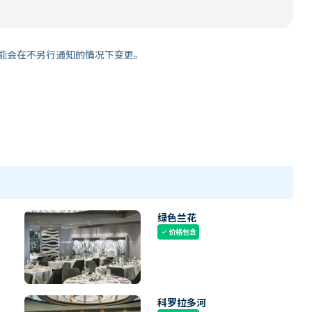
能会在不另行通知的情况下变更。
绿色兰花
价格包含
check
科罗拉多河