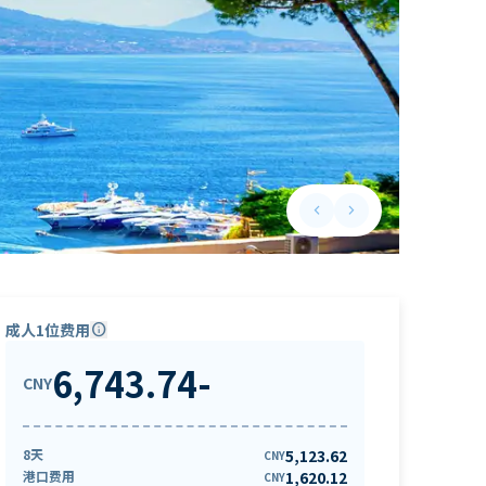
keyboard_arrow_left
keyboard_arrow_right
Previous slide
Next slide
成人1位费用
info
6,743.74
-
CNY
8天
5,123.62
CNY
港口费用
1,620.12
CNY