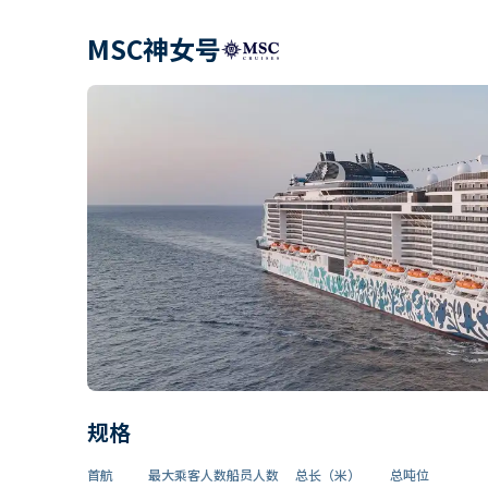
MSC神女号
规格
首航
最大乘客人数
船员人数
总长（米）
总吨位