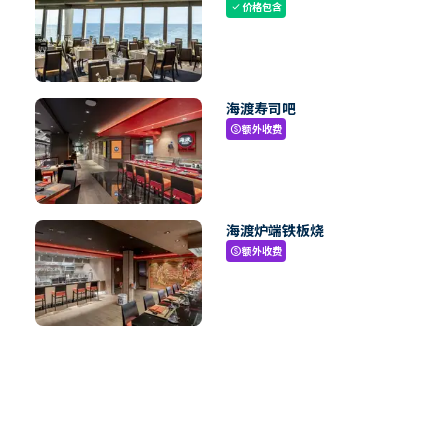
价格包含
check
海渡寿司吧
额外收费
paid
海渡炉端铁板烧
额外收费
paid