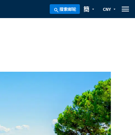
menu
簡
搜索邮轮
CNY
arrow_drop_down
arrow_drop_down
search