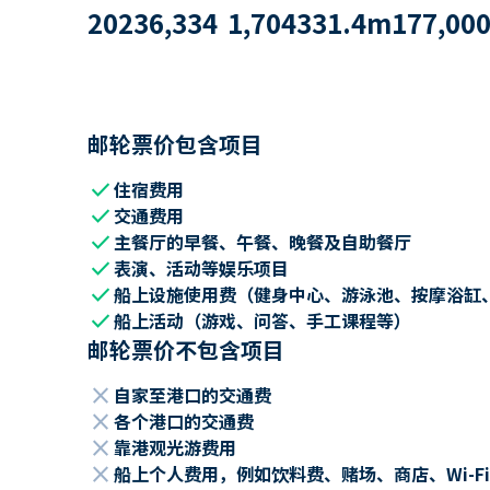
2023
6,334
1,704
331.4
m
177,00
邮轮票价包含项目
check
住宿费用
check
交通费用
check
主餐厅的早餐、午餐、晚餐及自助餐厅
check
表演、活动等娱乐项目
check
船上设施使用费（健身中心、游泳池、按摩浴缸
check
船上活动（游戏、问答、手工课程等）
邮轮票价不包含项目
close
自家至港口的交通费
close
各个港口的交通费
close
靠港观光游费用
close
船上个人费用，例如饮料费、赌场、商店、Wi-Fi