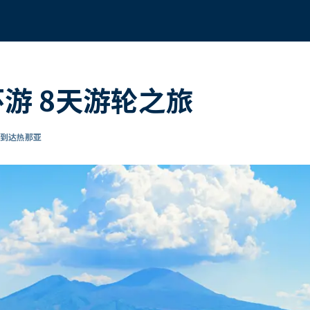
环游 8天游轮之旅
 到达热那亚