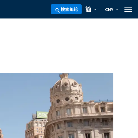
menu
簡
搜索邮轮
CNY
arrow_drop_down
arrow_drop_down
search