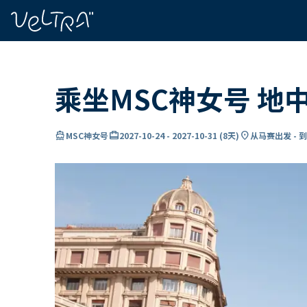
ading...
载
…
乘坐MSC神女号 地
directions_boat
card_travel
location_on
MSC神女号
2027-10-24
-
2027-10-31
(
8天
)
从马赛出发 - 