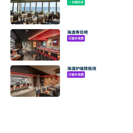
价格包含
check
海渡寿司吧
额外收费
paid
海渡炉端铁板烧
额外收费
paid