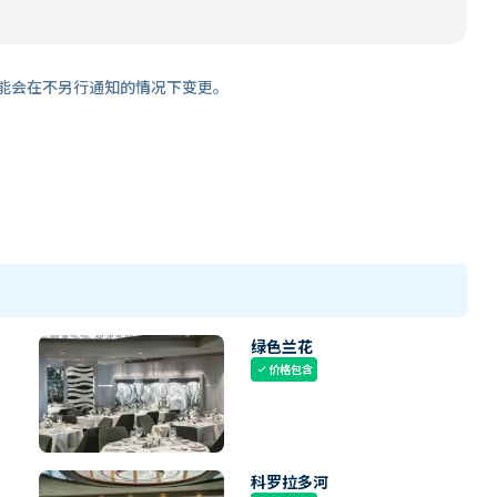
能会在不另行通知的情况下变更。
绿色兰花
价格包含
check
科罗拉多河