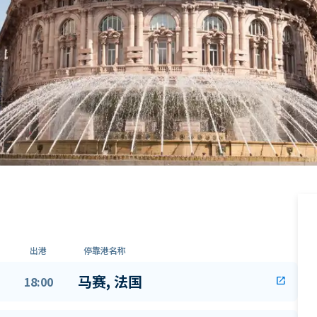
出港
停靠港名称
马赛, 法国
18:00
open_in_new