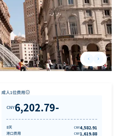
keyboard_arrow_left
keyboard_arrow_right
Previous slide
Next slide
成人1位费用
info
6,202.79
-
CNY
8天
4,582.91
CNY
港口费用
1,619.88
CNY