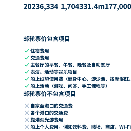
2023
6,334
1,704
331.4
m
177,00
邮轮票价包含项目
check
住宿费用
check
交通费用
check
主餐厅的早餐、午餐、晚餐及自助餐厅
check
表演、活动等娱乐项目
check
船上设施使用费（健身中心、游泳池、按摩浴缸
check
船上活动（游戏、问答、手工课程等）
邮轮票价不包含项目
close
自家至港口的交通费
close
各个港口的交通费
close
靠港观光游费用
close
船上个人费用，例如饮料费、赌场、商店、Wi-Fi