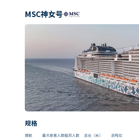
MSC神女号
规格
首航
最大乘客人数
船员人数
总长（米）
总吨位