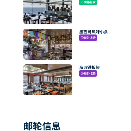
价格包含
check
墨西哥风味小食
额外收费
paid
海渡铁板烧
额外收费
paid
邮轮信息