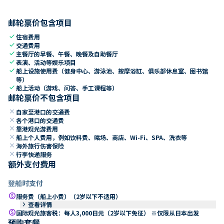
邮轮票价包含项目
check
住宿费用
check
交通费用
check
主餐厅的早餐、午餐、晚餐及自助餐厅
check
表演、活动等娱乐项目
check
船上设施使用费（健身中心、游泳池、按摩浴缸、俱乐部休息室、图书馆
等）
check
船上活动（游戏、问答、手工课程等）
邮轮票价不包含项目
close
自家至港口的交通费
close
各个港口的交通费
close
靠港观光游费用
close
船上个人费用，例如饮料费、赌场、商店、Wi-Fi、SPA、洗衣等
close
海外旅行伤害保险
close
行李快递服务
额外支付费用
登船时支付
paid
服务费（船上小费）（2岁以下不适用）
keyboard_arrow_right
查看详情
paid
国际观光旅客税：每人3,000日元（2岁以下免征） ※仅限从日本出发
预购套餐