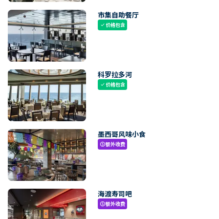
市集自助餐厅
价格包含
check
科罗拉多河
价格包含
check
墨西哥风味小食
额外收费
paid
海渡寿司吧
额外收费
paid