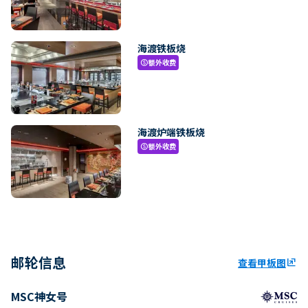
海渡铁板烧
额外收费
paid
海渡炉端铁板烧
额外收费
paid
邮轮信息
查看甲板图
ungroup
MSC神女号