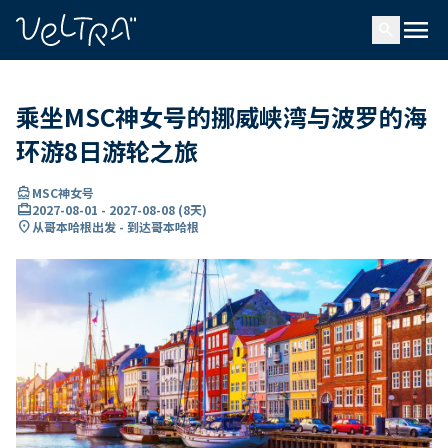
ading...
载
menu
…
search
乘坐MSC神女号的挪威峡湾与波罗的海
环游8日游轮之旅
directions_boat
MSC神女号
card_travel
2027-08-01
-
2027-08-08
(
8天
)
location_on
从哥本哈根出发 - 到达哥本哈根