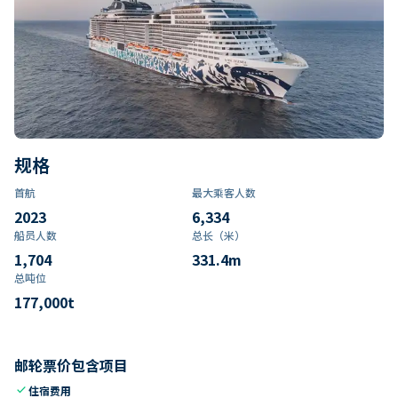
规格
首航
最大乘客人数
2023
6,334
船员人数
总长（米）
1,704
331.4
m
总吨位
177,000
t
邮轮票价包含项目
check
住宿费用