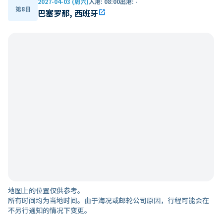
2027-04-03 (周六)
入港
:
08:00
出港
:
-
第8日
巴塞罗那, 西班牙
open_in_new
地图上的位置仅供参考。
所有时间均为当地时间。由于海况或邮轮公司原因，行程可能会在
不另行通知的情况下变更。