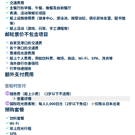
check
交通费用
check
主餐厅的早餐、午餐、晚餐及自助餐厅
check
表演、活动等娱乐项目
check
船上设施使用费（健身中心、游泳池、按摩浴缸、俱乐部休息室、图书馆
等）
check
船上活动（游戏、问答、手工课程等）
邮轮票价不包含项目
close
自家至港口的交通费
close
各个港口的交通费
close
靠港观光游费用
close
船上个人费用，例如饮料费、赌场、商店、Wi-Fi、SPA、洗衣等
close
海外旅行伤害保险
close
行李快递服务
额外支付费用
登船时支付
paid
服务费（船上小费）（2岁以下不适用）
keyboard_arrow_right
查看详情
paid
国际观光旅客税：每人3,000日元（2岁以下免征） ※仅限从日本出发
预购套餐
check
饮料套餐
check
Wi-Fi
check
岸上观光行程
check
SPA