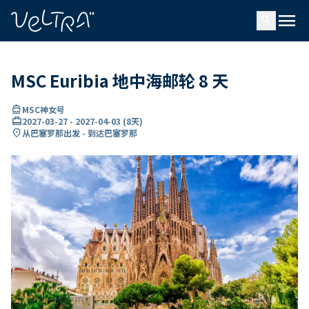
ading...
载
menu
…
search
MSC Euribia 地中海邮轮 8 天
directions_boat
MSC神女号
card_travel
2027-03-27
-
2027-04-03
(
8天
)
location_on
从巴塞罗那出发 - 到达巴塞罗那