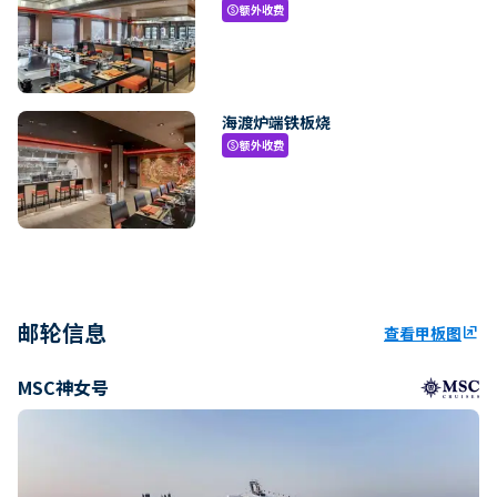
额外收费
paid
海渡炉端铁板烧
额外收费
paid
邮轮信息
查看甲板图
ungroup
MSC神女号