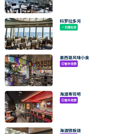
科罗拉多河
价格包含
check
墨西哥风味小食
额外收费
paid
海渡寿司吧
额外收费
paid
海渡铁板烧