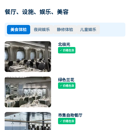
餐厅、设施、娱乐、美容
美食体验
夜间娱乐
静修体验
儿童娱乐
北极光
价格包含
check
绿色兰花
价格包含
check
市集自助餐厅
价格包含
check