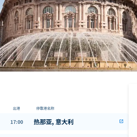
出港
停靠港名称
热那亚, 意大利
17:00
open_in_new