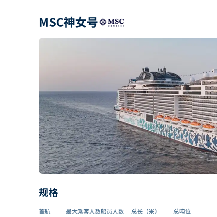
MSC神女号
规格
首航
最大乘客人数
船员人数
总长（米）
总吨位