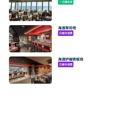
价格包含
check
海渡寿司吧
额外收费
paid
海渡炉端铁板烧
额外收费
paid