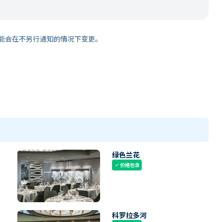
能会在不另行通知的情况下变更。
绿色兰花
价格包含
check
科罗拉多河