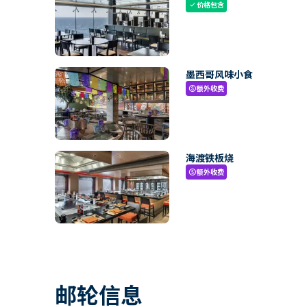
价格包含
check
墨西哥风味小食
额外收费
paid
海渡铁板烧
额外收费
paid
邮轮信息