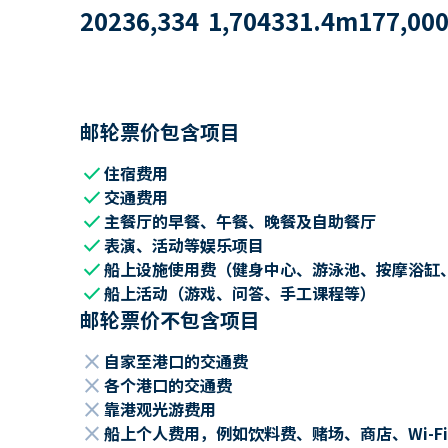
2023
6,334
1,704
331.4
m
177,00
邮轮票价包含项目
check
住宿费用
check
交通费用
check
主餐厅的早餐、午餐、晚餐及自助餐厅
check
表演、活动等娱乐项目
check
船上设施使用费（健身中心、游泳池、按摩浴缸
check
船上活动（游戏、问答、手工课程等）
邮轮票价不包含项目
close
自家至港口的交通费
close
各个港口的交通费
close
靠港观光游费用
close
船上个人费用，例如饮料费、赌场、商店、Wi-Fi