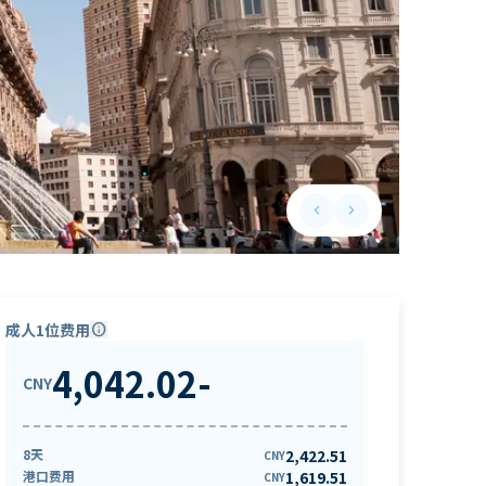
keyboard_arrow_left
keyboard_arrow_right
Previous slide
Next slide
成人1位费用
info
4,042.02
-
CNY
8天
2,422.51
CNY
港口费用
1,619.51
CNY