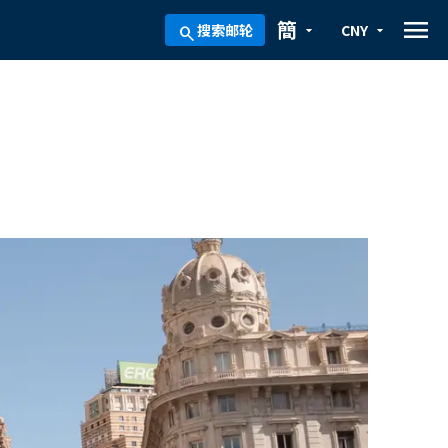
menu
簡
搜索邮轮
CNY
arrow_drop_down
arrow_drop_down
search