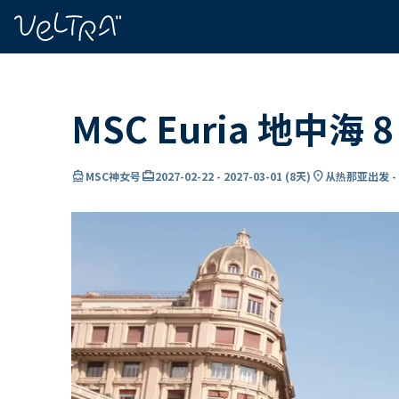
ading...
载
…
MSC Euria 地中海
directions_boat
card_travel
location_on
MSC神女号
2027-02-22
-
2027-03-01
(
8天
)
从热那亚出发 -