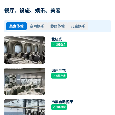
餐厅、设施、娱乐、美容
美食体验
夜间娱乐
静修体验
儿童娱乐
北极光
价格包含
check
绿色兰花
价格包含
check
市集自助餐厅
价格包含
check