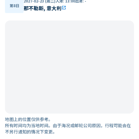
2027-02-23 (周二)
入港
:
13:00
出港
:
-
第8日
那不勒斯, 意大利
open_in_new
地图上的位置仅供参考。
所有时间均为当地时间。由于海况或邮轮公司原因，行程可能会在
不另行通知的情况下变更。