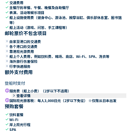
check
交通费用
check
主餐厅的早餐、午餐、晚餐及自助餐厅
check
表演、活动等娱乐项目
check
船上设施使用费（健身中心、游泳池、按摩浴缸、俱乐部休息室、图书馆
等）
check
船上活动（游戏、问答、手工课程等）
邮轮票价不包含项目
close
自家至港口的交通费
close
各个港口的交通费
close
靠港观光游费用
close
船上个人费用，例如饮料费、赌场、商店、Wi-Fi、SPA、洗衣等
close
海外旅行伤害保险
close
行李快递服务
额外支付费用
登船时支付
paid
服务费（船上小费）（2岁以下不适用）
keyboard_arrow_right
查看详情
paid
国际观光旅客税：每人3,000日元（2岁以下免征） ※仅限从日本出发
预购套餐
check
饮料套餐
check
Wi-Fi
check
岸上观光行程
check
SPA