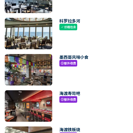
科罗拉多河
价格包含
check
墨西哥风味小食
额外收费
paid
海渡寿司吧
额外收费
paid
海渡铁板烧