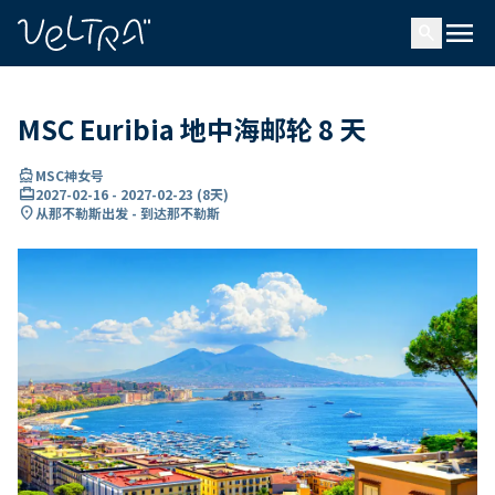
ading...
载
menu
…
search
MSC Euribia 地中海邮轮 8 天
directions_boat
MSC神女号
card_travel
2027-02-16
-
2027-02-23
(
8天
)
location_on
从那不勒斯出发 - 到达那不勒斯