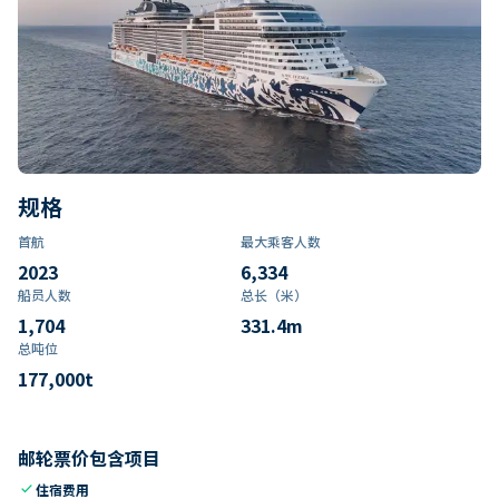
规格
首航
最大乘客人数
2023
6,334
船员人数
总长（米）
1,704
331.4
m
总吨位
177,000
t
邮轮票价包含项目
check
住宿费用