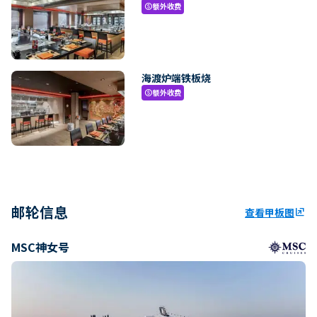
额外收费
paid
海渡炉端铁板烧
额外收费
paid
邮轮信息
查看甲板图
ungroup
MSC神女号