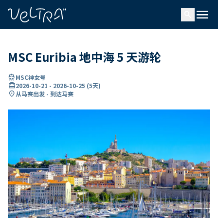
ading...
载
menu
…
search
MSC Euribia 地中海 5 天游轮
directions_boat
MSC神女号
card_travel
2026-10-21
-
2026-10-25
(
5天
)
location_on
从马赛出发 - 到达马赛