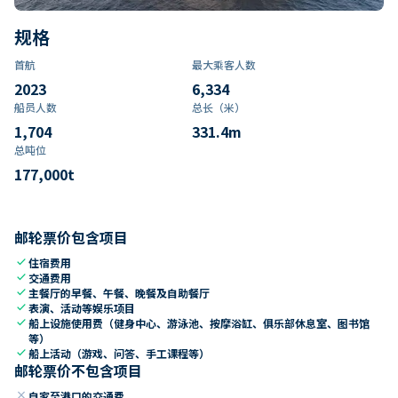
规格
首航
最大乘客人数
2023
6,334
船员人数
总长（米）
1,704
331.4
m
总吨位
177,000
t
邮轮票价包含项目
check
住宿费用
check
交通费用
check
主餐厅的早餐、午餐、晚餐及自助餐厅
check
表演、活动等娱乐项目
check
船上设施使用费（健身中心、游泳池、按摩浴缸、俱乐部休息室、图书馆
等）
check
船上活动（游戏、问答、手工课程等）
邮轮票价不包含项目
close
自家至港口的交通费