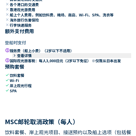
close
各个港口的交通费
close
靠港观光游费用
close
船上个人费用，例如饮料费、赌场、商店、Wi-Fi、SPA、洗衣等
close
海外旅行伤害保险
close
行李快递服务
额外支付费用
登船时支付
paid
服务费（船上小费）（2岁以下不适用）
keyboard_arrow_right
查看详情
paid
国际观光旅客税：每人3,000日元（2岁以下免征） ※仅限从日本出发
预购套餐
check
饮料套餐
check
Wi-Fi
check
岸上观光行程
check
SPA
MSC邮轮取消政策（每人）
饮料套餐、岸上观光项目、接送预约以及船上选项（包括餐