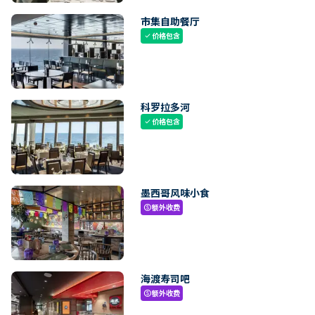
市集自助餐厅
价格包含
check
科罗拉多河
价格包含
check
墨西哥风味小食
额外收费
paid
海渡寿司吧
额外收费
paid