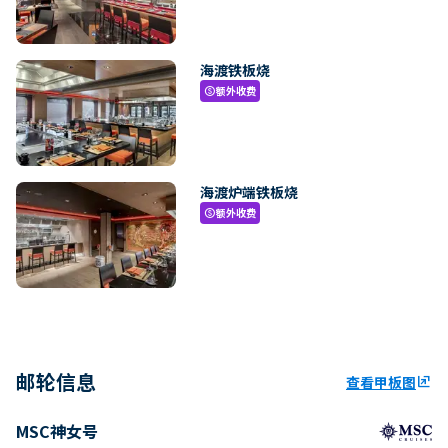
海渡铁板烧
额外收费
paid
海渡炉端铁板烧
额外收费
paid
邮轮信息
查看甲板图
ungroup
MSC神女号