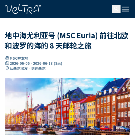
ading...
载
menu
…
search
地中海尤利亚号 (MSC Euria) 前往北欧
和波罗的海的 8 天邮轮之旅
directions_boat
MSC神女号
card_travel
2026-06-06
-
2026-06-13
(
8天
)
location_on
从基尔出发 - 到达基尔