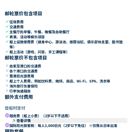
邮轮票价包含项目
check
住宿费用
check
交通费用
check
主餐厅的早餐、午餐、晚餐及自助餐厅
check
表演、活动等娱乐项目
check
船上设施使用费（健身中心、游泳池、按摩浴缸、俱乐部休息室、图书馆
等）
check
船上活动（游戏、问答、手工课程等）
邮轮票价不包含项目
close
自家至港口的交通费
close
各个港口的交通费
close
靠港观光游费用
close
船上个人费用，例如饮料费、赌场、商店、Wi-Fi、SPA、洗衣等
close
海外旅行伤害保险
close
行李快递服务
额外支付费用
登船时支付
paid
服务费（船上小费）（2岁以下不适用）
keyboard_arrow_right
查看详情
paid
国际观光旅客税：每人3,000日元（2岁以下免征） ※仅限从日本出发
预购套餐