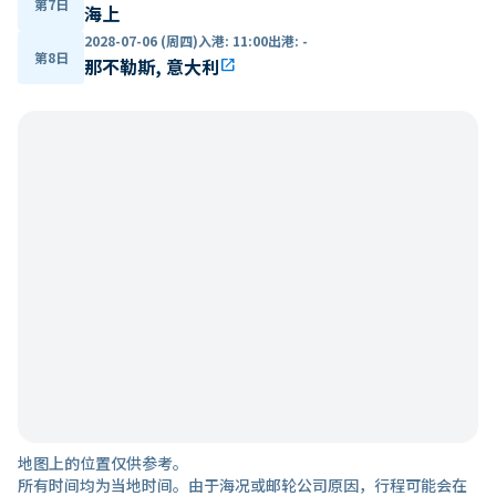
第7日
海上
2028-07-06 (周四)
入港
:
11:00
出港
:
-
第8日
那不勒斯, 意大利
open_in_new
地图上的位置仅供参考。
所有时间均为当地时间。由于海况或邮轮公司原因，行程可能会在