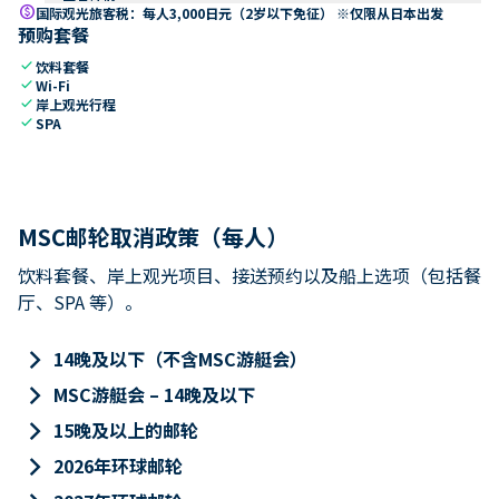
paid
国际观光旅客税：每人3,000日元（2岁以下免征） ※仅限从日本出发
预购套餐
check
饮料套餐
check
Wi-Fi
check
岸上观光行程
check
SPA
MSC邮轮取消政策（每人）
饮料套餐、岸上观光项目、接送预约以及船上选项（包括餐
厅、SPA 等）。
keyboard_arrow_right
14晚及以下（不含MSC游艇会）
keyboard_arrow_right
MSC游艇会 – 14晚及以下
keyboard_arrow_right
15晚及以上的邮轮
keyboard_arrow_right
2026年环球邮轮