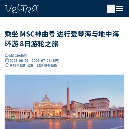
ading...
载
menu
…
search
乘坐 MSC神曲号 进行爱琴海与地中海
环游 8日游轮之旅
directions_boat
MSC神曲号
card_travel
2028-06-29
-
2028-07-06
(
8天
)
location_on
从那不勒斯出发 - 到达那不勒斯