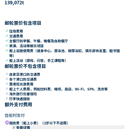
139,072
t
邮轮票价包含项目
check
住宿费用
check
交通费用
check
主餐厅的早餐、午餐、晚餐及自助餐厅
check
表演、活动等娱乐项目
check
船上设施使用费（健身中心、游泳池、按摩浴缸、俱乐部休息室、图书馆
等）
check
船上活动（游戏、问答、手工课程等）
邮轮票价不包含项目
close
自家至港口的交通费
close
各个港口的交通费
close
靠港观光游费用
close
船上个人费用，例如饮料费、赌场、商店、Wi-Fi、SPA、洗衣等
close
海外旅行伤害保险
close
行李快递服务
额外支付费用
登船时支付
paid
服务费（船上小费）（2岁以下不适用）
keyboard_arrow_right
查看详情