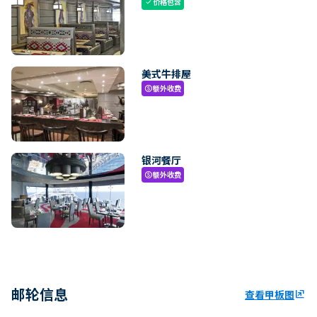
价格包含
check
美式牛排屋
额外收费
paid
银河餐厅
额外收费
paid
邮轮信息
查看甲板图
ungroup