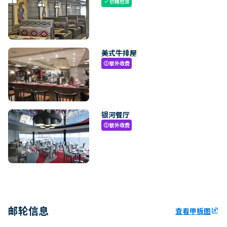
价格包含
check
美式牛排屋
额外收费
paid
银河餐厅
额外收费
paid
邮轮信息
查看甲板图
ungroup