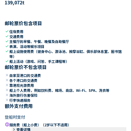
139,072
t
邮轮票价包含项目
check
住宿费用
check
交通费用
check
主餐厅的早餐、午餐、晚餐及自助餐厅
check
表演、活动等娱乐项目
check
船上设施使用费（健身中心、游泳池、按摩浴缸、俱乐部休息室、图书馆
等）
check
船上活动（游戏、问答、手工课程等）
邮轮票价不包含项目
close
自家至港口的交通费
close
各个港口的交通费
close
靠港观光游费用
close
船上个人费用，例如饮料费、赌场、商店、Wi-Fi、SPA、洗衣等
close
海外旅行伤害保险
close
行李快递服务
额外支付费用
登船时支付
paid
服务费（船上小费）（2岁以下不适用）
keyboard_arrow_right
查看详情