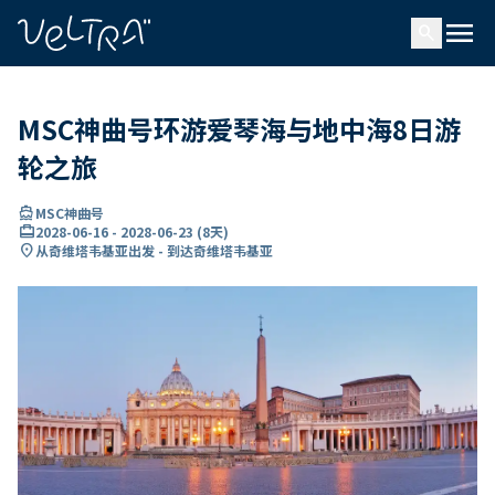
ading...
载
menu
…
search
MSC神曲号环游爱琴海与地中海8日游
轮之旅
directions_boat
MSC神曲号
card_travel
2028-06-16
-
2028-06-23
(
8天
)
location_on
从奇维塔韦基亚出发 - 到达奇维塔韦基亚