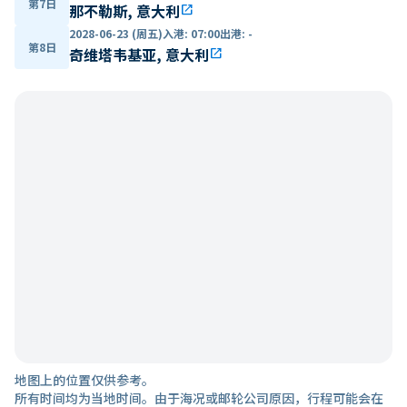
第7日
那不勒斯, 意大利
open_in_new
2028-06-23 (周五)
入港
:
07:00
出港
:
-
第8日
奇维塔韦基亚, 意大利
open_in_new
地图上的位置仅供参考。
所有时间均为当地时间。由于海况或邮轮公司原因，行程可能会在