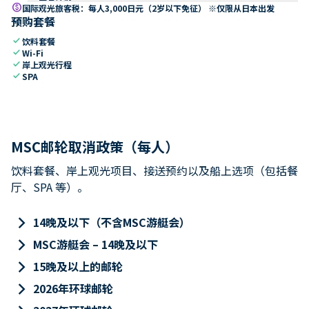
paid
国际观光旅客税：每人3,000日元（2岁以下免征） ※仅限从日本出发
预购套餐
check
饮料套餐
check
Wi-Fi
check
岸上观光行程
check
SPA
MSC邮轮取消政策（每人）
饮料套餐、岸上观光项目、接送预约以及船上选项（包括餐
厅、SPA 等）。
keyboard_arrow_right
14晚及以下（不含MSC游艇会）
keyboard_arrow_right
MSC游艇会 – 14晚及以下
keyboard_arrow_right
15晚及以上的邮轮
keyboard_arrow_right
2026年环球邮轮