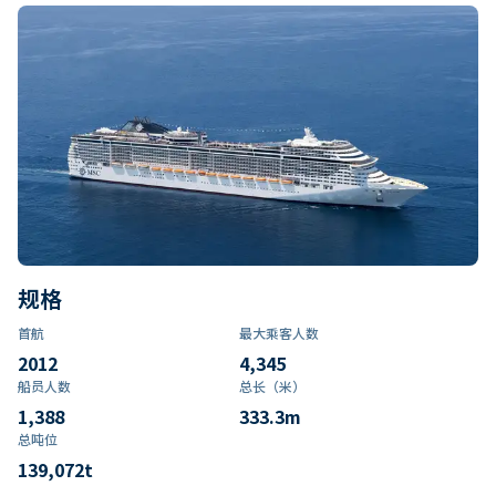
规格
首航
最大乘客人数
2012
4,345
船员人数
总长（米）
1,388
333.3
m
总吨位
139,072
t