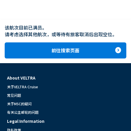
该航次目前已满员。

请考虑选择其他航次，或等待有旅客取消后出现空位。
expand_circle_right
前往搜索页面
About VELTRA
关于VELTRA Cruise
常见问题
关于MSC的疑问
有关公主邮轮的问题
Legal Information
隐私政策