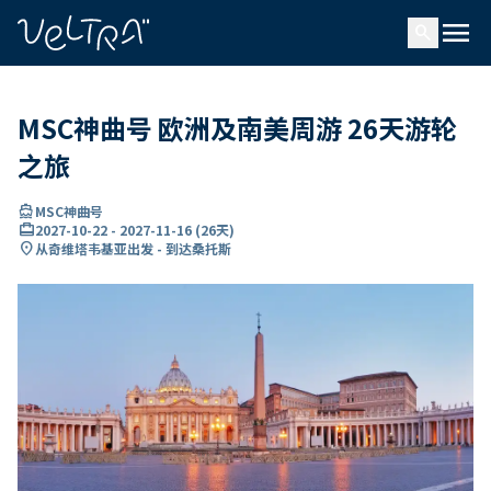
ading...
载
menu
…
search
MSC神曲号 欧洲及南美周游 26天游轮
之旅
directions_boat
MSC神曲号
card_travel
2027-10-22
-
2027-11-16
(
26天
)
location_on
从奇维塔韦基亚出发 - 到达桑托斯