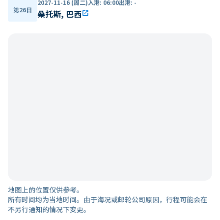
2027-11-16 (周二)
入港
:
06:00
出港
:
-
第26日
桑托斯, 巴西
open_in_new
地图上的位置仅供参考。
所有时间均为当地时间。由于海况或邮轮公司原因，行程可能会在
不另行通知的情况下变更。