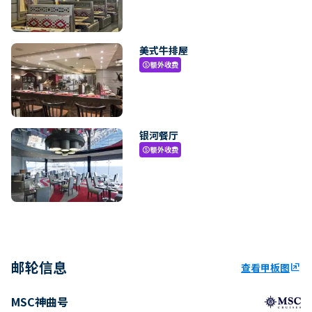
美式牛排屋
额外收费
paid
银河餐厅
额外收费
paid
邮轮信息
查看甲板图
ungroup
MSC神曲号