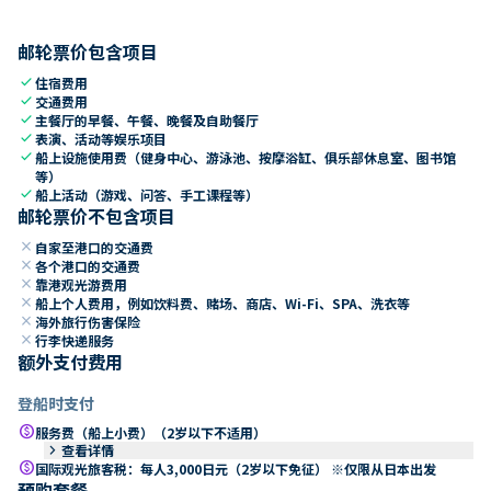
邮轮票价包含项目
check
住宿费用
check
交通费用
check
主餐厅的早餐、午餐、晚餐及自助餐厅
check
表演、活动等娱乐项目
check
船上设施使用费（健身中心、游泳池、按摩浴缸、俱乐部休息室、图书馆
等）
check
船上活动（游戏、问答、手工课程等）
邮轮票价不包含项目
close
自家至港口的交通费
close
各个港口的交通费
close
靠港观光游费用
close
船上个人费用，例如饮料费、赌场、商店、Wi-Fi、SPA、洗衣等
close
海外旅行伤害保险
close
行李快递服务
额外支付费用
登船时支付
paid
服务费（船上小费）（2岁以下不适用）
keyboard_arrow_right
查看详情
paid
国际观光旅客税：每人3,000日元（2岁以下免征） ※仅限从日本出发
预购套餐