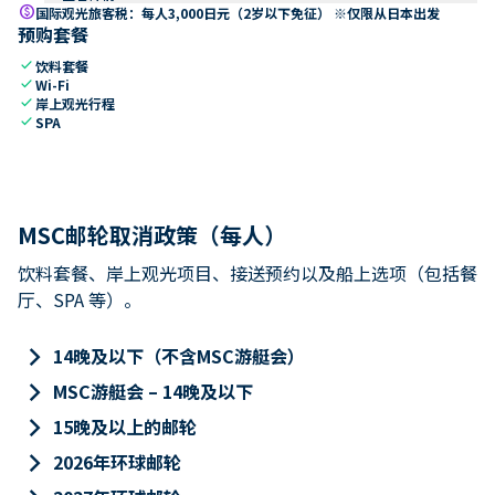
paid
国际观光旅客税：每人3,000日元（2岁以下免征） ※仅限从日本出发
预购套餐
check
饮料套餐
check
Wi-Fi
check
岸上观光行程
check
SPA
MSC邮轮取消政策（每人）
饮料套餐、岸上观光项目、接送预约以及船上选项（包括餐
厅、SPA 等）。
keyboard_arrow_right
14晚及以下（不含MSC游艇会）
keyboard_arrow_right
MSC游艇会 – 14晚及以下
keyboard_arrow_right
15晚及以上的邮轮
keyboard_arrow_right
2026年环球邮轮