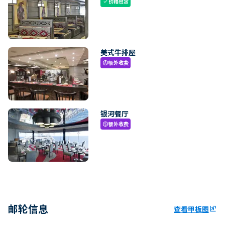
价格包含
check
美式牛排屋
额外收费
paid
银河餐厅
额外收费
paid
邮轮信息
查看甲板图
ungroup