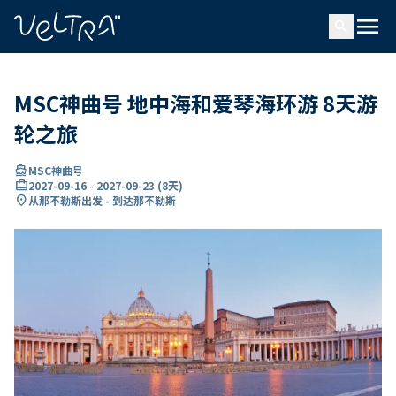
ading...
载
menu
…
search
MSC神曲号 地中海和爱琴海环游 8天游
轮之旅
directions_boat
MSC神曲号
card_travel
2027-09-16
-
2027-09-23
(
8天
)
location_on
从那不勒斯出发 - 到达那不勒斯