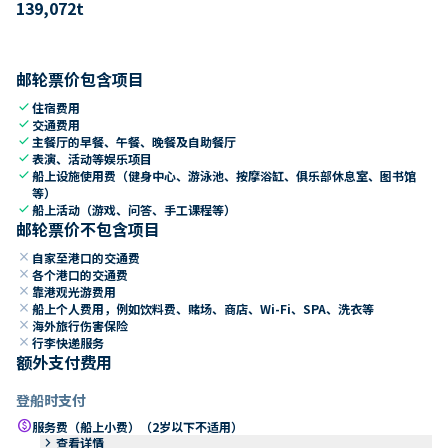
139,072
t
邮轮票价包含项目
check
住宿费用
check
交通费用
check
主餐厅的早餐、午餐、晚餐及自助餐厅
check
表演、活动等娱乐项目
check
船上设施使用费（健身中心、游泳池、按摩浴缸、俱乐部休息室、图书馆
等）
check
船上活动（游戏、问答、手工课程等）
邮轮票价不包含项目
close
自家至港口的交通费
close
各个港口的交通费
close
靠港观光游费用
close
船上个人费用，例如饮料费、赌场、商店、Wi-Fi、SPA、洗衣等
close
海外旅行伤害保险
close
行李快递服务
额外支付费用
登船时支付
paid
服务费（船上小费）（2岁以下不适用）
keyboard_arrow_right
查看详情