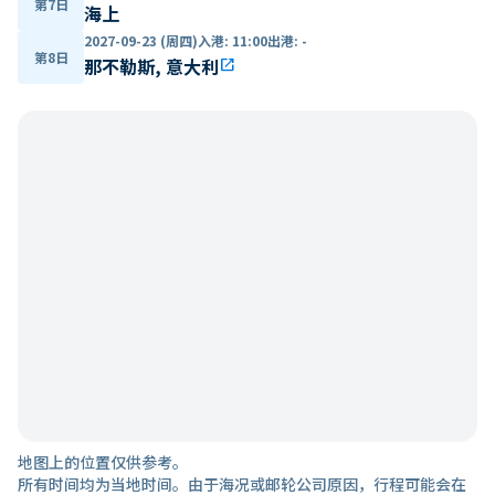
第7日
海上
2027-09-23 (周四)
入港
:
11:00
出港
:
-
第8日
那不勒斯, 意大利
open_in_new
地图上的位置仅供参考。
所有时间均为当地时间。由于海况或邮轮公司原因，行程可能会在