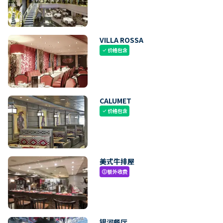
VILLA ROSSA
价格包含
check
CALUMET
价格包含
check
美式牛排屋
额外收费
paid
银河餐厅