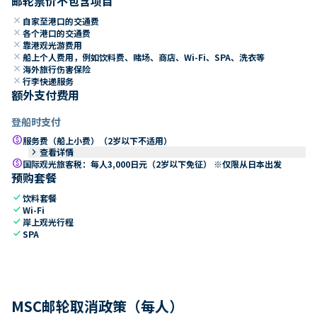
邮轮票价不包含项目
close
自家至港口的交通费
close
各个港口的交通费
close
靠港观光游费用
close
船上个人费用，例如饮料费、赌场、商店、Wi-Fi、SPA、洗衣等
close
海外旅行伤害保险
close
行李快递服务
额外支付费用
登船时支付
paid
服务费（船上小费）（2岁以下不适用）
keyboard_arrow_right
查看详情
paid
国际观光旅客税：每人3,000日元（2岁以下免征） ※仅限从日本出发
预购套餐
check
饮料套餐
check
Wi-Fi
check
岸上观光行程
check
SPA
MSC邮轮取消政策（每人）