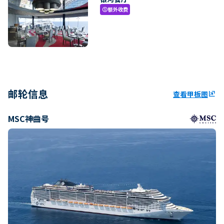
额外收费
paid
邮轮信息
查看甲板图
ungroup
MSC神曲号