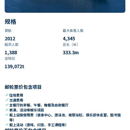
规格
首航
最大乘客人数
2012
4,345
船员人数
总长（米）
1,388
333.3
m
总吨位
139,072
t
邮轮票价包含项目
check
住宿费用
check
交通费用
check
主餐厅的早餐、午餐、晚餐及自助餐厅
check
表演、活动等娱乐项目
check
船上设施使用费（健身中心、游泳池、按摩浴缸、俱乐部休息室、图书馆
等）
check
船上活动（游戏、问答、手工课程等）