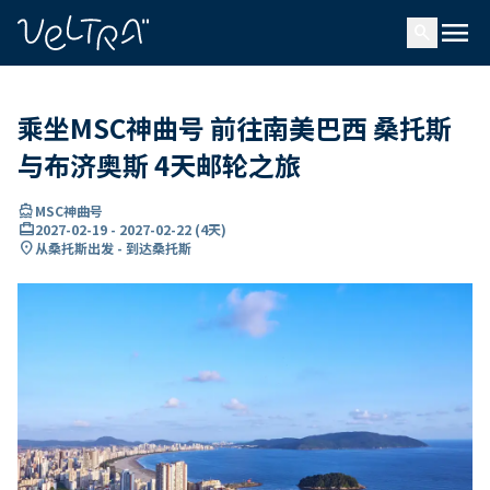
ading...
载
menu
…
search
乘坐MSC神曲号 前往南美巴西 桑托斯
与布济奥斯 4天邮轮之旅
directions_boat
MSC神曲号
card_travel
2027-02-19
-
2027-02-22
(
4天
)
location_on
从桑托斯出发 - 到达桑托斯