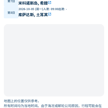
第7日
米科诺斯岛, 希腊
open_in_new
2026-10-05 (周一)
入港
:
09:00
出港
:
-
第8日
库萨达斯, 土耳其
open_in_new
地图上的位置仅供参考。
所有时间均为当地时间。由于海况或邮轮公司原因，行程可能会在