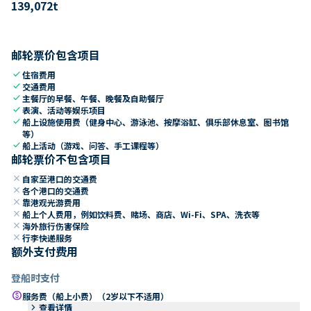
139,072
t
邮轮票价包含项目
check
住宿费用
check
交通费用
check
主餐厅的早餐、午餐、晚餐及自助餐厅
check
表演、活动等娱乐项目
check
船上设施使用费（健身中心、游泳池、按摩浴缸、俱乐部休息室、图书馆
等）
check
船上活动（游戏、问答、手工课程等）
邮轮票价不包含项目
close
自家至港口的交通费
close
各个港口的交通费
close
靠港观光游费用
close
船上个人费用，例如饮料费、赌场、商店、Wi-Fi、SPA、洗衣等
close
海外旅行伤害保险
close
行李快递服务
额外支付费用
登船时支付
paid
服务费（船上小费）（2岁以下不适用）
keyboard_arrow_right
查看详情