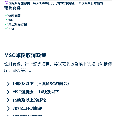
paid
国际观光旅客税：每人3,000日元（2岁以下免征） ※仅限从日本出发
预购套餐
check
饮料套餐
check
Wi-Fi
check
岸上观光行程
check
SPA
MSC邮轮取消政策
饮料套餐、岸上观光项目、接送预约以及船上选项（包括餐
厅、SPA 等）。
keyboard_arrow_right
14晚及以下（不含MSC游艇会）
keyboard_arrow_right
MSC游艇会 – 14晚及以下
keyboard_arrow_right
15晚及以上的邮轮
keyboard_arrow_right
2026年环球邮轮