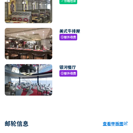
价格包含
check
美式牛排屋
额外收费
paid
银河餐厅
额外收费
paid
邮轮信息
查看甲板图
ungroup