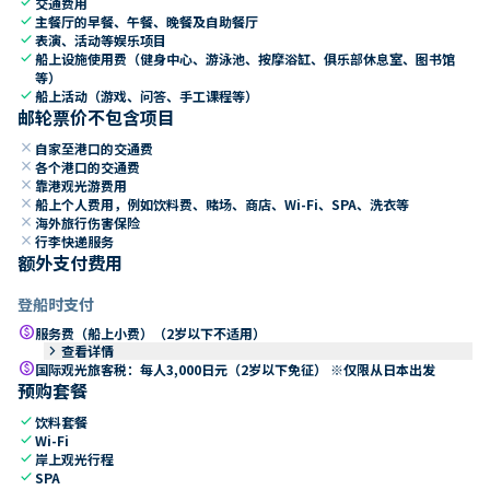
check
交通费用
check
主餐厅的早餐、午餐、晚餐及自助餐厅
check
表演、活动等娱乐项目
check
船上设施使用费（健身中心、游泳池、按摩浴缸、俱乐部休息室、图书馆
等）
check
船上活动（游戏、问答、手工课程等）
邮轮票价不包含项目
close
自家至港口的交通费
close
各个港口的交通费
close
靠港观光游费用
close
船上个人费用，例如饮料费、赌场、商店、Wi-Fi、SPA、洗衣等
close
海外旅行伤害保险
close
行李快递服务
额外支付费用
登船时支付
paid
服务费（船上小费）（2岁以下不适用）
keyboard_arrow_right
查看详情
paid
国际观光旅客税：每人3,000日元（2岁以下免征） ※仅限从日本出发
预购套餐
check
饮料套餐
check
Wi-Fi
check
岸上观光行程
check
SPA