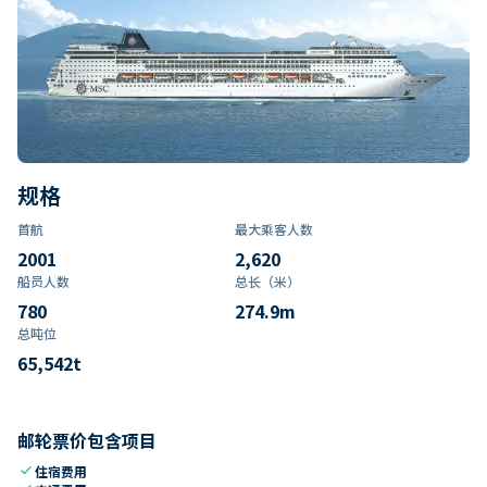
规格
首航
最大乘客人数
2001
2,620
船员人数
总长（米）
780
274.9
m
总吨位
65,542
t
邮轮票价包含项目
check
住宿费用