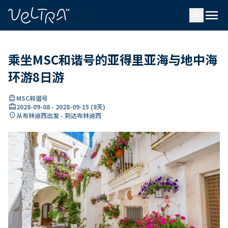
ading...
载
menu
…
search
乘坐MSC和谐号的亚得里亚海与地中海
环游8日游
directions_boat
MSC和谐号
card_travel
2028-09-08
-
2028-09-15
(
8天
)
location_on
从布林迪西出发 - 到达布林迪西