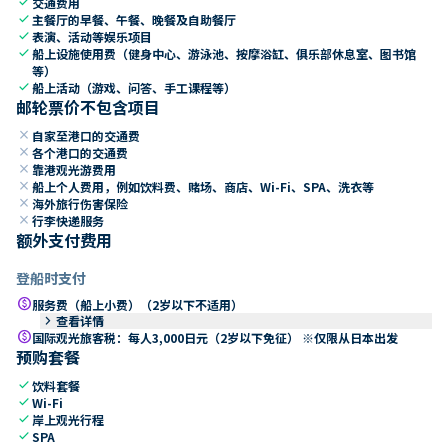
check
交通费用
check
主餐厅的早餐、午餐、晚餐及自助餐厅
check
表演、活动等娱乐项目
check
船上设施使用费（健身中心、游泳池、按摩浴缸、俱乐部休息室、图书馆
等）
check
船上活动（游戏、问答、手工课程等）
邮轮票价不包含项目
close
自家至港口的交通费
close
各个港口的交通费
close
靠港观光游费用
close
船上个人费用，例如饮料费、赌场、商店、Wi-Fi、SPA、洗衣等
close
海外旅行伤害保险
close
行李快递服务
额外支付费用
登船时支付
paid
服务费（船上小费）（2岁以下不适用）
keyboard_arrow_right
查看详情
paid
国际观光旅客税：每人3,000日元（2岁以下免征） ※仅限从日本出发
预购套餐
check
饮料套餐
check
Wi-Fi
check
岸上观光行程
check
SPA