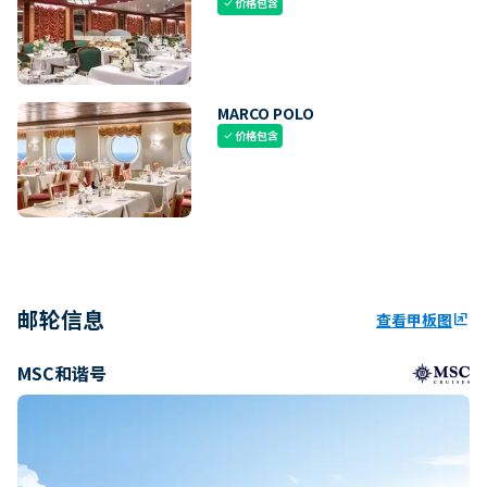
价格包含
check
MARCO POLO
价格包含
check
邮轮信息
查看甲板图
ungroup
MSC和谐号