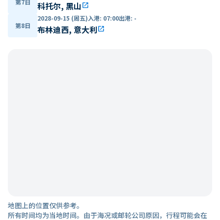
第7日
科托尔, 黑山
open_in_new
2028-09-15 (周五)
入港
:
07:00
出港
:
-
第8日
布林迪西, 意大利
open_in_new
地图上的位置仅供参考。
所有时间均为当地时间。由于海况或邮轮公司原因，行程可能会在