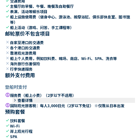
check
交通费用
check
主餐厅的早餐、午餐、晚餐及自助餐厅
check
表演、活动等娱乐项目
check
船上设施使用费（健身中心、游泳池、按摩浴缸、俱乐部休息室、图书馆
等）
check
船上活动（游戏、问答、手工课程等）
邮轮票价不包含项目
close
自家至港口的交通费
close
各个港口的交通费
close
靠港观光游费用
close
船上个人费用，例如饮料费、赌场、商店、Wi-Fi、SPA、洗衣等
close
海外旅行伤害保险
close
行李快递服务
额外支付费用
登船时支付
paid
服务费（船上小费）（2岁以下不适用）
keyboard_arrow_right
查看详情
paid
国际观光旅客税：每人3,000日元（2岁以下免征） ※仅限从日本出发
预购套餐
check
饮料套餐
check
Wi-Fi
check
岸上观光行程
check
SPA