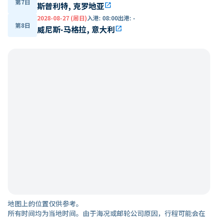
第7日
斯普利特, 克罗地亚
open_in_new
2028-08-27 (周日)
入港
:
08:00
出港
:
-
第8日
威尼斯-马格拉, 意大利
open_in_new
地图上的位置仅供参考。
所有时间均为当地时间。由于海况或邮轮公司原因，行程可能会在