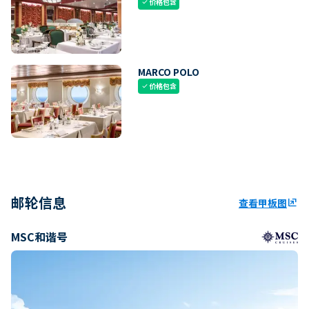
价格包含
check
MARCO POLO
价格包含
check
邮轮信息
查看甲板图
ungroup
MSC和谐号