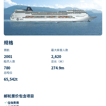
规格
首航
最大乘客人数
2001
2,620
船员人数
总长（米）
780
274.9
m
总吨位
65,542
t
邮轮票价包含项目
check
住宿费用