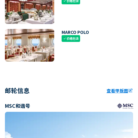
价格包含
check
MARCO POLO
价格包含
check
邮轮信息
查看甲板图
ungroup
MSC和谐号