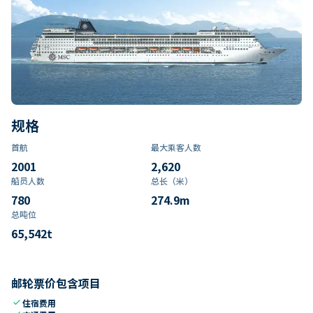
规格
首航
最大乘客人数
2001
2,620
船员人数
总长（米）
780
274.9
m
总吨位
65,542
t
邮轮票价包含项目
check
住宿费用