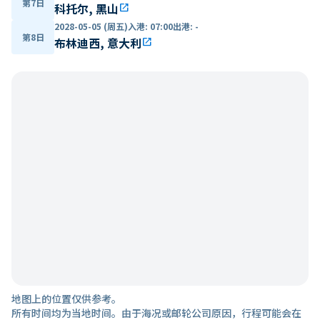
第7日
科托尔, 黑山
open_in_new
2028-05-05 (周五)
入港
:
07:00
出港
:
-
第8日
布林迪西, 意大利
open_in_new
地图上的位置仅供参考。
所有时间均为当地时间。由于海况或邮轮公司原因，行程可能会在