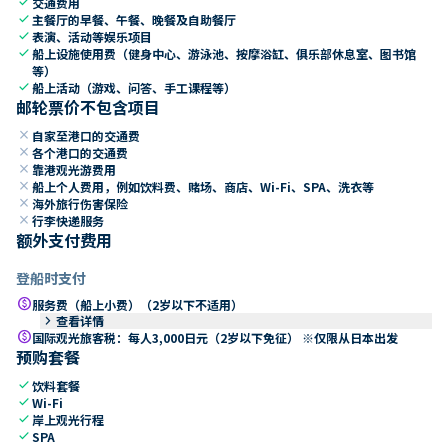
check
交通费用
check
主餐厅的早餐、午餐、晚餐及自助餐厅
check
表演、活动等娱乐项目
check
船上设施使用费（健身中心、游泳池、按摩浴缸、俱乐部休息室、图书馆
等）
check
船上活动（游戏、问答、手工课程等）
邮轮票价不包含项目
close
自家至港口的交通费
close
各个港口的交通费
close
靠港观光游费用
close
船上个人费用，例如饮料费、赌场、商店、Wi-Fi、SPA、洗衣等
close
海外旅行伤害保险
close
行李快递服务
额外支付费用
登船时支付
paid
服务费（船上小费）（2岁以下不适用）
keyboard_arrow_right
查看详情
paid
国际观光旅客税：每人3,000日元（2岁以下免征） ※仅限从日本出发
预购套餐
check
饮料套餐
check
Wi-Fi
check
岸上观光行程
check
SPA