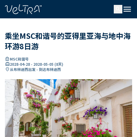
ading...
载
menu
…
search
乘坐MSC和谐号的亚得里亚海与地中海
环游8日游
directions_boat
MSC和谐号
card_travel
2028-04-28
-
2028-05-05
(
8天
)
location_on
从布林迪西出发 - 到达布林迪西