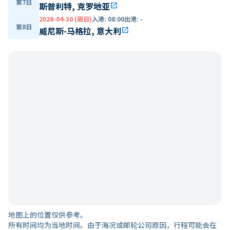
第7日
斯普利特, 克罗地亚
open_in_new
2028-04-30 (周日)
入港
:
08:00
出港
:
-
第8日
威尼斯-马格拉, 意大利
open_in_new
地图上的位置仅供参考。
所有时间均为当地时间。由于海况或邮轮公司原因，行程可能会在