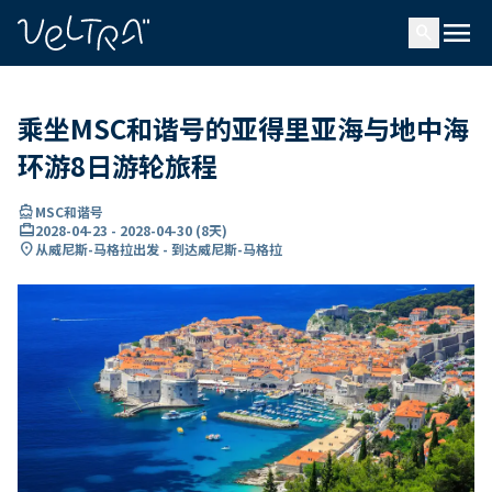
ading...
载
menu
…
search
乘坐MSC和谐号的亚得里亚海与地中海
环游8日游轮旅程
directions_boat
MSC和谐号
card_travel
2028-04-23
-
2028-04-30
(
8天
)
location_on
从威尼斯-马格拉出发 - 到达威尼斯-马格拉