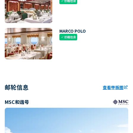
价格包含
check
MARCO POLO
价格包含
check
邮轮信息
查看甲板图
ungroup
MSC和谐号