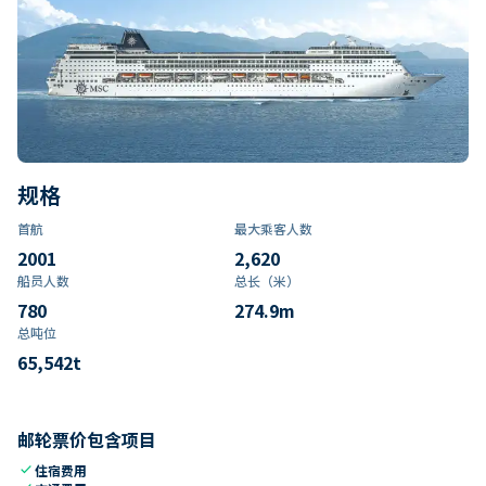
规格
首航
最大乘客人数
2001
2,620
船员人数
总长（米）
780
274.9
m
总吨位
65,542
t
邮轮票价包含项目
check
住宿费用