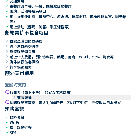
check
交通费用
check
主餐厅的早餐、午餐、晚餐及自助餐厅
check
表演、活动等娱乐项目
check
船上设施使用费（健身中心、游泳池、按摩浴缸、俱乐部休息室、图书馆
等）
check
船上活动（游戏、问答、手工课程等）
邮轮票价不包含项目
close
自家至港口的交通费
close
各个港口的交通费
close
靠港观光游费用
close
船上个人费用，例如饮料费、赌场、商店、Wi-Fi、SPA、洗衣等
close
海外旅行伤害保险
close
行李快递服务
额外支付费用
登船时支付
paid
服务费（船上小费）（2岁以下不适用）
keyboard_arrow_right
查看详情
paid
国际观光旅客税：每人3,000日元（2岁以下免征） ※仅限从日本出发
预购套餐
check
饮料套餐
check
Wi-Fi
check
岸上观光行程
check
SPA