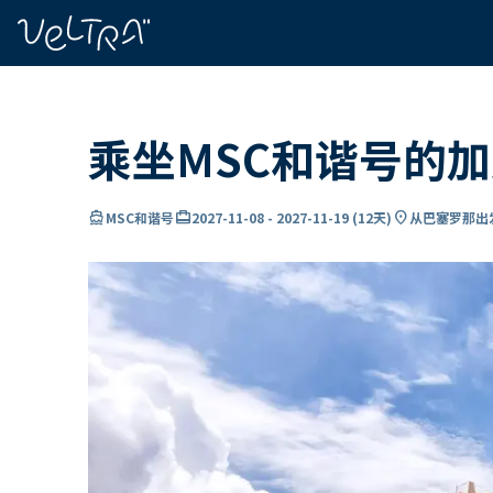
ading...
载
…
乘坐MSC和谐号的
directions_boat
card_travel
location_on
MSC和谐号
2027-11-08
-
2027-11-19
(
12天
)
从巴塞罗那出发