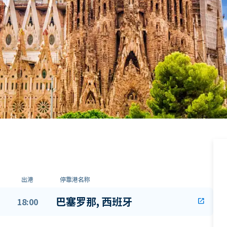
出港
停靠港名称
巴塞罗那, 西班牙
18:00
open_in_new