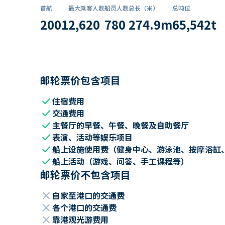
首航
最大乘客人数
船员人数
总长（米）
总吨位
2001
2,620
780
274.9
m
65,542
t
邮轮票价包含项目
check
住宿费用
check
交通费用
check
主餐厅的早餐、午餐、晚餐及自助餐厅
check
表演、活动等娱乐项目
check
船上设施使用费（健身中心、游泳池、按摩浴缸
check
船上活动（游戏、问答、手工课程等）
邮轮票价不包含项目
close
自家至港口的交通费
close
各个港口的交通费
close
靠港观光游费用