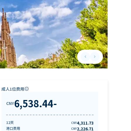
keyboard_arrow_left
keyboard_arrow_right
Previous slide
Next slide
成人1位费用
info
6,538.44
-
CNY
12天
4,311.73
CNY
港口费用
2,226.71
CNY