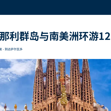
加那利群岛与南美洲环游1
 - 到达萨尔瓦多