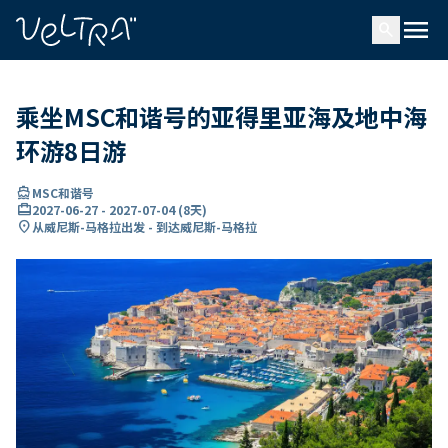
ading...
载
menu
…
search
乘坐MSC和谐号的亚得里亚海及地中海
环游8日游
directions_boat
MSC和谐号
card_travel
2027-06-27
-
2027-07-04
(
8天
)
location_on
从威尼斯-马格拉出发 - 到达威尼斯-马格拉