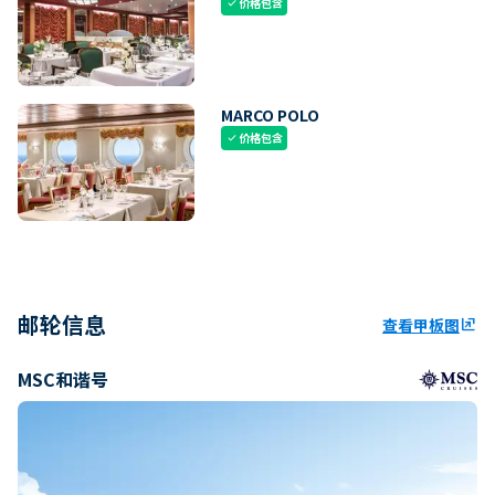
价格包含
check
MARCO POLO
价格包含
check
邮轮信息
查看甲板图
ungroup
MSC和谐号