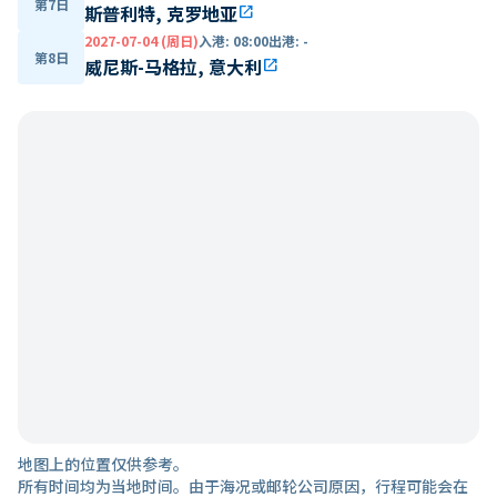
第7日
斯普利特, 克罗地亚
open_in_new
2027-07-04 (周日)
入港
:
08:00
出港
:
-
第8日
威尼斯-马格拉, 意大利
open_in_new
地图上的位置仅供参考。
所有时间均为当地时间。由于海况或邮轮公司原因，行程可能会在