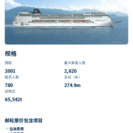
规格
首航
最大乘客人数
2001
2,620
船员人数
总长（米）
780
274.9
m
总吨位
65,542
t
邮轮票价包含项目
check
住宿费用