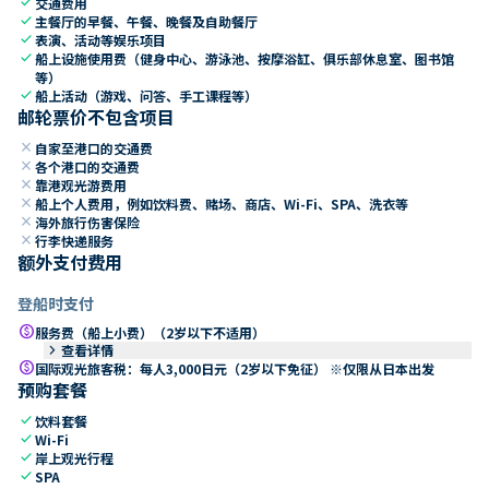
check
交通费用
check
主餐厅的早餐、午餐、晚餐及自助餐厅
check
表演、活动等娱乐项目
check
船上设施使用费（健身中心、游泳池、按摩浴缸、俱乐部休息室、图书馆
等）
check
船上活动（游戏、问答、手工课程等）
邮轮票价不包含项目
close
自家至港口的交通费
close
各个港口的交通费
close
靠港观光游费用
close
船上个人费用，例如饮料费、赌场、商店、Wi-Fi、SPA、洗衣等
close
海外旅行伤害保险
close
行李快递服务
额外支付费用
登船时支付
paid
服务费（船上小费）（2岁以下不适用）
keyboard_arrow_right
查看详情
paid
国际观光旅客税：每人3,000日元（2岁以下免征） ※仅限从日本出发
预购套餐
check
饮料套餐
check
Wi-Fi
check
岸上观光行程
check
SPA