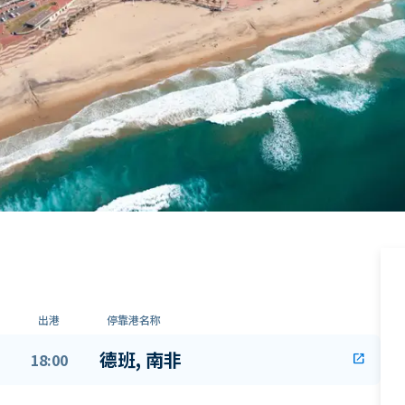
出港
停靠港名称
德班, 南非
18:00
open_in_new