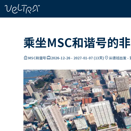
ading...
载
…
乘坐MSC和谐号的
directions_boat
card_travel
location_on
MSC和谐号
2026-12-26
-
2027-01-07
(
13天
)
从德班出发 -