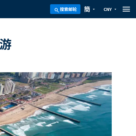
menu
簡
搜索邮轮
CNY
arrow_drop_down
arrow_drop_down
search
日游