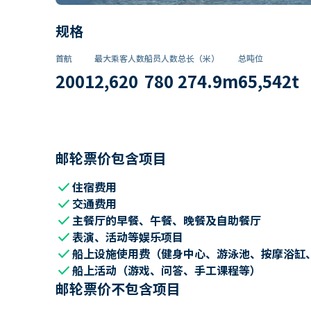
规格
首航
最大乘客人数
船员人数
总长（米）
总吨位
2001
2,620
780
274.9
m
65,542
t
邮轮票价包含项目
check
住宿费用
check
交通费用
check
主餐厅的早餐、午餐、晚餐及自助餐厅
check
表演、活动等娱乐项目
check
船上设施使用费（健身中心、游泳池、按摩浴缸
check
船上活动（游戏、问答、手工课程等）
邮轮票价不包含项目