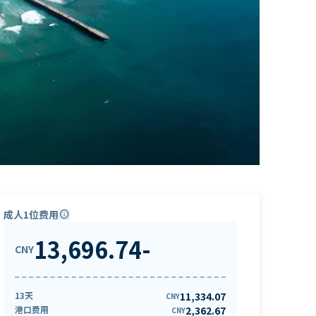
成人1位费用
info
13,696.74
-
CNY
13天
11,334.07
CNY
港口费用
2,362.67
CNY