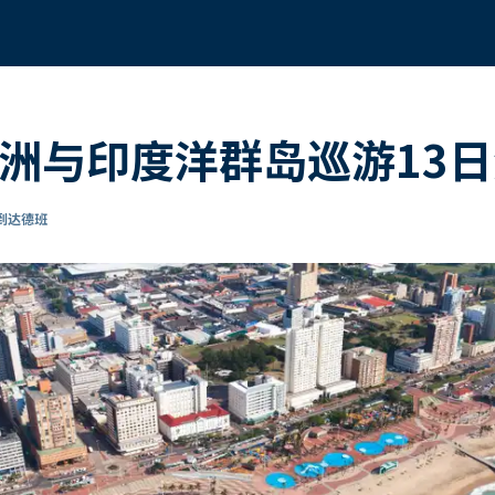
非洲与印度洋群岛巡游13
 到达德班