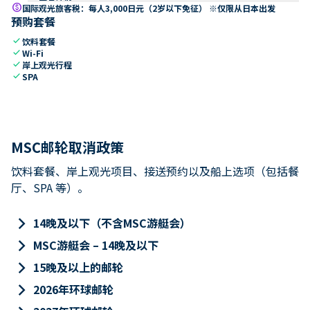
paid
国际观光旅客税：每人3,000日元（2岁以下免征） ※仅限从日本出发
预购套餐
check
饮料套餐
check
Wi-Fi
check
岸上观光行程
check
SPA
MSC邮轮取消政策
饮料套餐、岸上观光项目、接送预约以及船上选项（包括餐
厅、SPA 等）。
keyboard_arrow_right
14晚及以下（不含MSC游艇会）
keyboard_arrow_right
MSC游艇会 – 14晚及以下
keyboard_arrow_right
15晚及以上的邮轮
keyboard_arrow_right
2026年环球邮轮