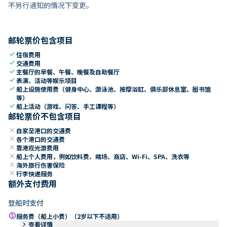
不另行通知的情况下变更。
邮轮票价包含项目
check
住宿费用
check
交通费用
check
主餐厅的早餐、午餐、晚餐及自助餐厅
check
表演、活动等娱乐项目
check
船上设施使用费（健身中心、游泳池、按摩浴缸、俱乐部休息室、图书馆
等）
check
船上活动（游戏、问答、手工课程等）
邮轮票价不包含项目
close
自家至港口的交通费
close
各个港口的交通费
close
靠港观光游费用
close
船上个人费用，例如饮料费、赌场、商店、Wi-Fi、SPA、洗衣等
close
海外旅行伤害保险
close
行李快递服务
额外支付费用
登船时支付
paid
服务费（船上小费）（2岁以下不适用）
keyboard_arrow_right
查看详情