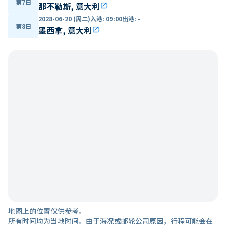
第7日
那不勒斯, 意大利
open_in_new
2028-06-20 (周二)
入港
:
09:00
出港
:
-
第8日
墨西拿, 意大利
open_in_new
地图上的位置仅供参考。
所有时间均为当地时间。由于海况或邮轮公司原因，行程可能会在