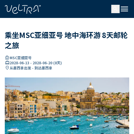
ading...
载
menu
…
search
乘坐MSC亚细亚号 地中海环游 8天邮轮
之旅
directions_boat
MSC亚细亚号
card_travel
2028-06-13
-
2028-06-20
(
8天
)
location_on
从墨西拿出发 - 到达墨西拿