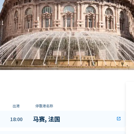
出港
停靠港名称
马赛, 法国
18:00
open_in_new