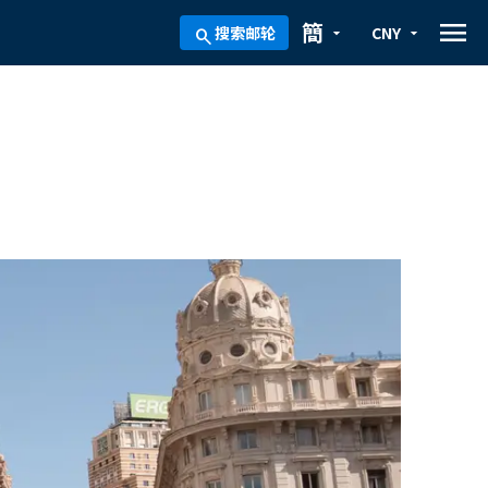
menu
簡
搜索邮轮
CNY
arrow_drop_down
arrow_drop_down
search