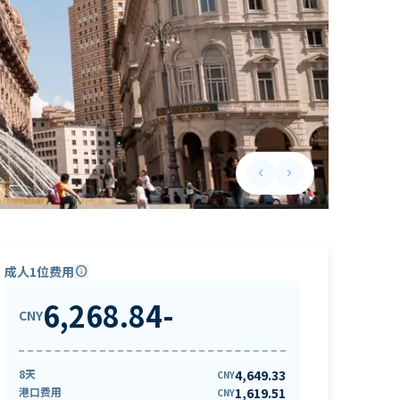
keyboard_arrow_left
keyboard_arrow_right
Previous slide
Next slide
成人1位费用
info
6,268.84
-
CNY
8天
4,649.33
CNY
港口费用
1,619.51
CNY