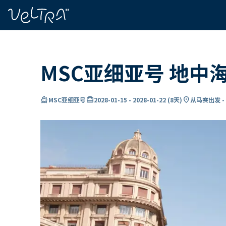
ading...
载
…
MSC亚细亚号 地中
directions_boat
card_travel
location_on
MSC亚细亚号
2028-01-15
-
2028-01-22
(
8天
)
从马赛出发 -