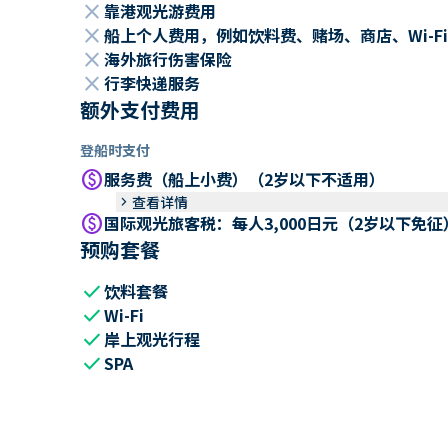
close
靠港观光游费用
close
船上个人费用，例如饮料费、赌场、商店、Wi-Fi
close
海外旅行伤害保险
close
行李快递服务
额外支付费用
登船时支付
paid
服务费（船上小费）（2岁以下不适用）
keyboard_arrow_right
查看详情
paid
国际观光旅客税：每人3,000日元（2岁以下免征
预购套餐
check
饮料套餐
check
Wi-Fi
check
岸上观光行程
check
SPA