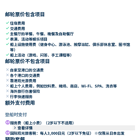
邮轮票价包含项目
check
住宿费用
check
交通费用
check
主餐厅的早餐、午餐、晚餐及自助餐厅
check
表演、活动等娱乐项目
check
船上设施使用费（健身中心、游泳池、按摩浴缸、俱乐部休息室、图书馆
等）
check
船上活动（游戏、问答、手工课程等）
邮轮票价不包含项目
close
自家至港口的交通费
close
各个港口的交通费
close
靠港观光游费用
close
船上个人费用，例如饮料费、赌场、商店、Wi-Fi、SPA、洗衣等
close
海外旅行伤害保险
close
行李快递服务
额外支付费用
登船时支付
paid
服务费（船上小费）（2岁以下不适用）
keyboard_arrow_right
查看详情
paid
国际观光旅客税：每人3,000日元（2岁以下免征） ※仅限从日本出发
预购套餐