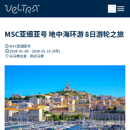
ading...
载
menu
…
search
MSC亚细亚号 地中海环游 8日游轮之旅
directions_boat
MSC亚细亚号
card_travel
2028-01-08
-
2028-01-15
(
8天
)
location_on
从马赛出发 - 到达马赛