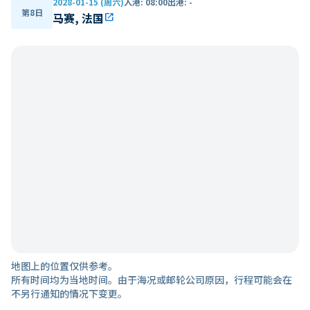
2028-01-15 (周六)
入港
:
08:00
出港
:
-
第8日
马赛, 法国
open_in_new
地图上的位置仅供参考。
所有时间均为当地时间。由于海况或邮轮公司原因，行程可能会在
不另行通知的情况下变更。