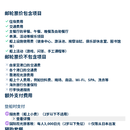
邮轮票价包含项目
check
住宿费用
check
交通费用
check
主餐厅的早餐、午餐、晚餐及自助餐厅
check
表演、活动等娱乐项目
check
船上设施使用费（健身中心、游泳池、按摩浴缸、俱乐部休息室、图书馆
等）
check
船上活动（游戏、问答、手工课程等）
邮轮票价不包含项目
close
自家至港口的交通费
close
各个港口的交通费
close
靠港观光游费用
close
船上个人费用，例如饮料费、赌场、商店、Wi-Fi、SPA、洗衣等
close
海外旅行伤害保险
close
行李快递服务
额外支付费用
登船时支付
paid
服务费（船上小费）（2岁以下不适用）
keyboard_arrow_right
查看详情
paid
国际观光旅客税：每人3,000日元（2岁以下免征） ※仅限从日本出发
预购套餐