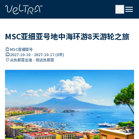
ading...
载
menu
…
search
MSC亚细亚号地中海环游8天游轮之旅
directions_boat
MSC亚细亚号
card_travel
2027-10-10
-
2027-10-17
(
8天
)
location_on
从热那亚出发 - 到达热那亚