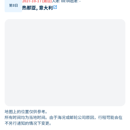
2027-10-17 (周日)
入港
:
08:00
出港
:
-
第8日
热那亚, 意大利
open_in_new
地图上的位置仅供参考。
所有时间均为当地时间。由于海况或邮轮公司原因，行程可能会在
不另行通知的情况下变更。