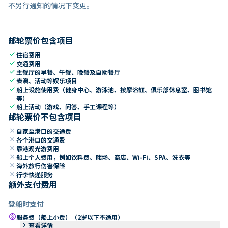
不另行通知的情况下变更。
邮轮票价包含项目
check
住宿费用
check
交通费用
check
主餐厅的早餐、午餐、晚餐及自助餐厅
check
表演、活动等娱乐项目
check
船上设施使用费（健身中心、游泳池、按摩浴缸、俱乐部休息室、图书馆
等）
check
船上活动（游戏、问答、手工课程等）
邮轮票价不包含项目
close
自家至港口的交通费
close
各个港口的交通费
close
靠港观光游费用
close
船上个人费用，例如饮料费、赌场、商店、Wi-Fi、SPA、洗衣等
close
海外旅行伤害保险
close
行李快递服务
额外支付费用
登船时支付
paid
服务费（船上小费）（2岁以下不适用）
keyboard_arrow_right
查看详情