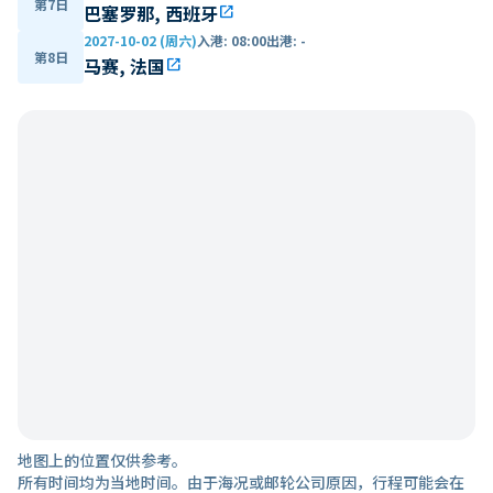
第7日
巴塞罗那, 西班牙
open_in_new
2027-10-02 (周六)
入港
:
08:00
出港
:
-
第8日
马赛, 法国
open_in_new
地图上的位置仅供参考。
所有时间均为当地时间。由于海况或邮轮公司原因，行程可能会在