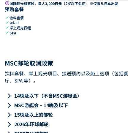
paid
国际观光旅客税：每人3,000日元（2岁以下免征） ※仅限从日本出发
预购套餐
check
饮料套餐
check
Wi-Fi
check
岸上观光行程
check
SPA
MSC邮轮取消政策
饮料套餐、岸上观光项目、接送预约以及船上选项（包括餐
厅、SPA 等）。
keyboard_arrow_right
14晚及以下（不含MSC游艇会）
keyboard_arrow_right
MSC游艇会 – 14晚及以下
keyboard_arrow_right
15晚及以上的邮轮
keyboard_arrow_right
2026年环球邮轮