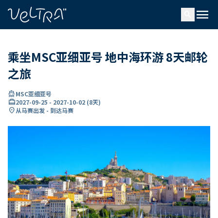
ading...
载
menu
…
search
乘坐MSC亚细亚号 地中海环游 8天邮轮
之旅
directions_boat
MSC亚细亚号
card_travel
2027-09-25
-
2027-10-02
(
8天
)
location_on
从马赛出发 - 到达马赛