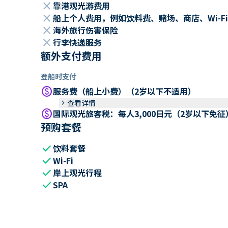
close
靠港观光游费用
close
船上个人费用，例如饮料费、赌场、商店、Wi-Fi
close
海外旅行伤害保险
close
行李快递服务
额外支付费用
登船时支付
paid
服务费（船上小费）（2岁以下不适用）
keyboard_arrow_right
查看详情
paid
国际观光旅客税：每人3,000日元（2岁以下免征
预购套餐
check
饮料套餐
check
Wi-Fi
check
岸上观光行程
check
SPA