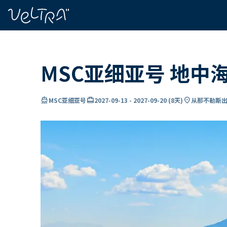
ading...
载
…
MSC亚细亚号 地中
directions_boat
card_travel
location_on
MSC亚细亚号
2027-09-13
-
2027-09-20
(
8天
)
从那不勒斯出