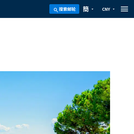
menu
簡
搜索邮轮
CNY
arrow_drop_down
arrow_drop_down
search