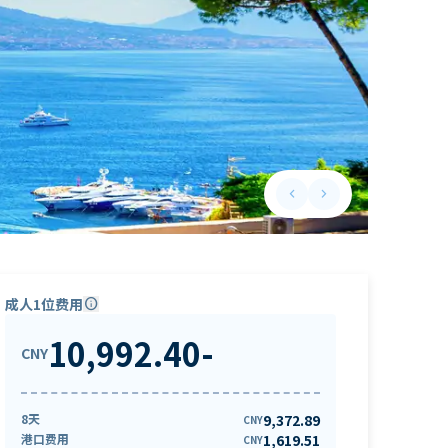
keyboard_arrow_left
keyboard_arrow_right
Previous slide
Next slide
成人1位费用
info
10,992.40
-
CNY
8天
9,372.89
CNY
港口费用
1,619.51
CNY