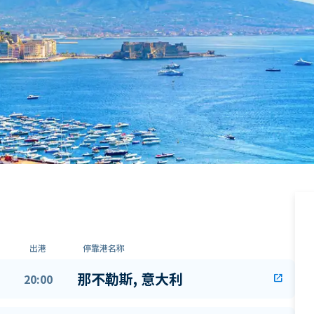
出港
停靠港名称
那不勒斯, 意大利
20:00
open_in_new