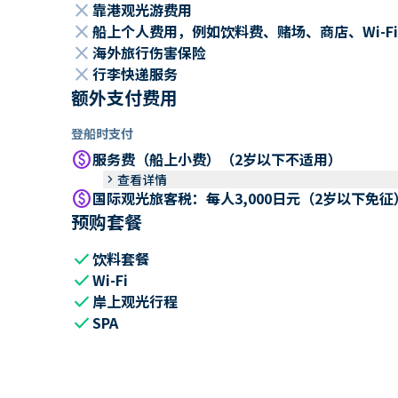
close
靠港观光游费用
close
船上个人费用，例如饮料费、赌场、商店、Wi-Fi
close
海外旅行伤害保险
close
行李快递服务
额外支付费用
登船时支付
paid
服务费（船上小费）（2岁以下不适用）
keyboard_arrow_right
查看详情
paid
国际观光旅客税：每人3,000日元（2岁以下免征
预购套餐
check
饮料套餐
check
Wi-Fi
check
岸上观光行程
check
SPA