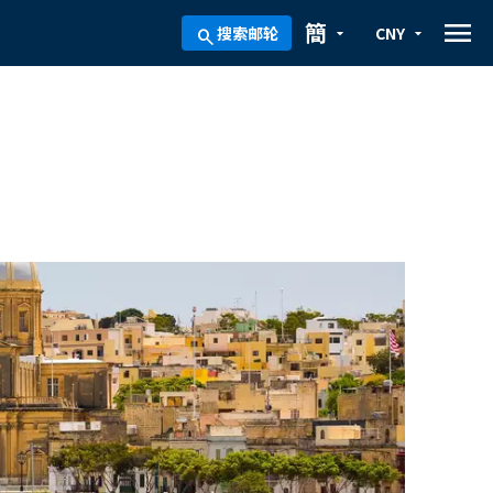
menu
簡
搜索邮轮
CNY
arrow_drop_down
arrow_drop_down
search