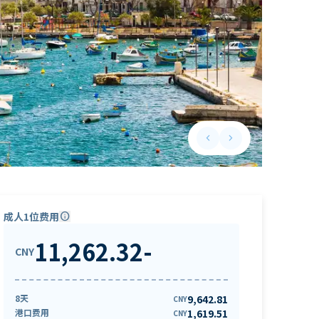
keyboard_arrow_left
keyboard_arrow_right
Previous slide
Next slide
成人1位费用
info
11,262.32
-
CNY
8天
9,642.81
CNY
港口费用
1,619.51
CNY