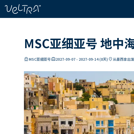
ading...
载
…
MSC亚细亚号 地中
directions_boat
card_travel
location_on
MSC亚细亚号
2027-09-07
-
2027-09-14
(
8天
)
从墨西拿出发