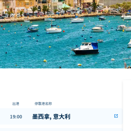
出港
停靠港名称
墨西拿, 意大利
19:00
open_in_new