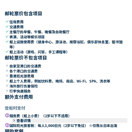
邮轮票价包含项目
check
住宿费用
check
交通费用
check
主餐厅的早餐、午餐、晚餐及自助餐厅
check
表演、活动等娱乐项目
check
船上设施使用费（健身中心、游泳池、按摩浴缸、俱乐部休息室、图书馆
等）
check
船上活动（游戏、问答、手工课程等）
邮轮票价不包含项目
close
自家至港口的交通费
close
各个港口的交通费
close
靠港观光游费用
close
船上个人费用，例如饮料费、赌场、商店、Wi-Fi、SPA、洗衣等
close
海外旅行伤害保险
close
行李快递服务
额外支付费用
登船时支付
paid
服务费（船上小费）（2岁以下不适用）
keyboard_arrow_right
查看详情
paid
国际观光旅客税：每人3,000日元（2岁以下免征） ※仅限从日本出发
预购套餐