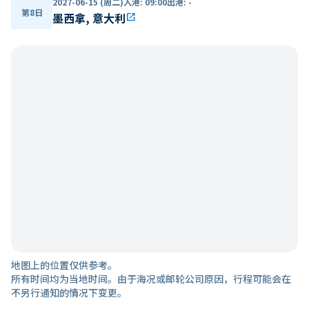
2027-06-15 (周二)
入港
:
09:00
出港
:
-
第8日
墨西拿, 意大利
open_in_new
地图上的位置仅供参考。
所有时间均为当地时间。由于海况或邮轮公司原因，行程可能会在
不另行通知的情况下变更。