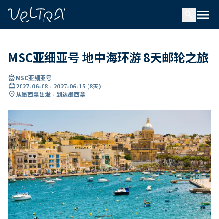
ading...
载
menu
…
search
MSC亚细亚号 地中海环游 8天邮轮之旅
directions_boat
MSC亚细亚号
card_travel
2027-06-08
-
2027-06-15
(
8天
)
location_on
从墨西拿出发 - 到达墨西拿