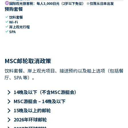
paid
国际观光旅客税：每人3,000日元（2岁以下免征） ※仅限从日本出发
预购套餐
check
饮料套餐
check
Wi-Fi
check
岸上观光行程
check
SPA
MSC邮轮取消政策
饮料套餐、岸上观光项目、接送预约以及船上选项（包括餐
厅、SPA 等）。
keyboard_arrow_right
14晚及以下（不含MSC游艇会）
keyboard_arrow_right
MSC游艇会 – 14晚及以下
keyboard_arrow_right
15晚及以上的邮轮
keyboard_arrow_right
2026年环球邮轮