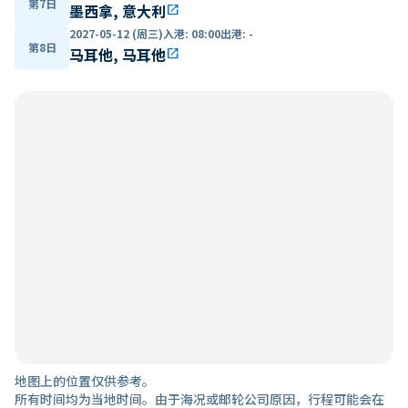
第7日
墨西拿, 意大利
open_in_new
2027-05-12 (周三)
入港
:
08:00
出港
:
-
第8日
马耳他, 马耳他
open_in_new
地图上的位置仅供参考。
所有时间均为当地时间。由于海况或邮轮公司原因，行程可能会在