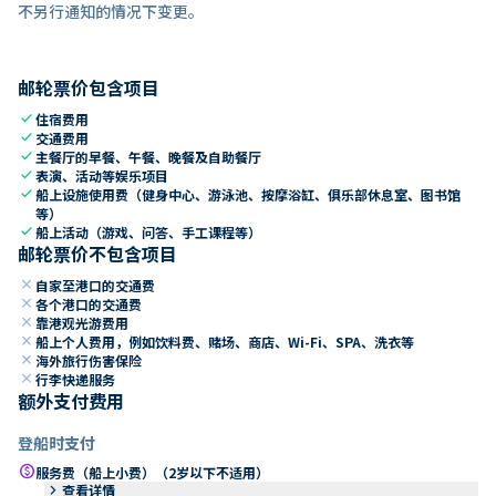
不另行通知的情况下变更。
邮轮票价包含项目
check
住宿费用
check
交通费用
check
主餐厅的早餐、午餐、晚餐及自助餐厅
check
表演、活动等娱乐项目
check
船上设施使用费（健身中心、游泳池、按摩浴缸、俱乐部休息室、图书馆
等）
check
船上活动（游戏、问答、手工课程等）
邮轮票价不包含项目
close
自家至港口的交通费
close
各个港口的交通费
close
靠港观光游费用
close
船上个人费用，例如饮料费、赌场、商店、Wi-Fi、SPA、洗衣等
close
海外旅行伤害保险
close
行李快递服务
额外支付费用
登船时支付
paid
服务费（船上小费）（2岁以下不适用）
keyboard_arrow_right
查看详情