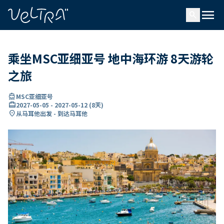
ading...
载
menu
…
search
乘坐MSC亚细亚号 地中海环游 8天游轮
之旅
directions_boat
MSC亚细亚号
card_travel
2027-05-05
-
2027-05-12
(
8天
)
location_on
从马耳他出发 - 到达马耳他