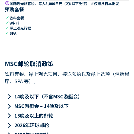
paid
国际观光旅客税：每人3,000日元（2岁以下免征） ※仅限从日本出发
预购套餐
check
饮料套餐
check
Wi-Fi
check
岸上观光行程
check
SPA
MSC邮轮取消政策
饮料套餐、岸上观光项目、接送预约以及船上选项（包括餐
厅、SPA 等）。
keyboard_arrow_right
14晚及以下（不含MSC游艇会）
keyboard_arrow_right
MSC游艇会 – 14晚及以下
keyboard_arrow_right
15晚及以上的邮轮
keyboard_arrow_right
2026年环球邮轮