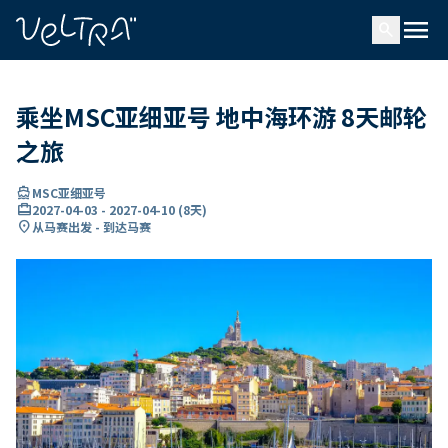
ading...
载
menu
…
search
乘坐MSC亚细亚号 地中海环游 8天邮轮
之旅
directions_boat
MSC亚细亚号
card_travel
2027-04-03
-
2027-04-10
(
8天
)
location_on
从马赛出发 - 到达马赛