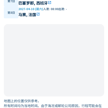
第7日
巴塞罗那, 西班牙
open_in_new
2027-04-10 (周六)
入港
:
08:00
出港
:
-
第8日
马赛, 法国
open_in_new
地图上的位置仅供参考。
所有时间均为当地时间。由于海况或邮轮公司原因，行程可能会在