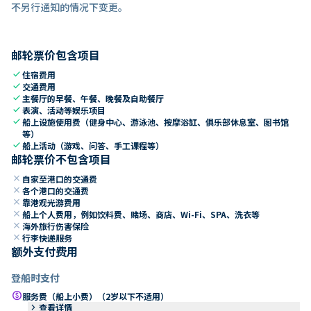
不另行通知的情况下变更。
邮轮票价包含项目
check
住宿费用
check
交通费用
check
主餐厅的早餐、午餐、晚餐及自助餐厅
check
表演、活动等娱乐项目
check
船上设施使用费（健身中心、游泳池、按摩浴缸、俱乐部休息室、图书馆
等）
check
船上活动（游戏、问答、手工课程等）
邮轮票价不包含项目
close
自家至港口的交通费
close
各个港口的交通费
close
靠港观光游费用
close
船上个人费用，例如饮料费、赌场、商店、Wi-Fi、SPA、洗衣等
close
海外旅行伤害保险
close
行李快递服务
额外支付费用
登船时支付
paid
服务费（船上小费）（2岁以下不适用）
keyboard_arrow_right
查看详情