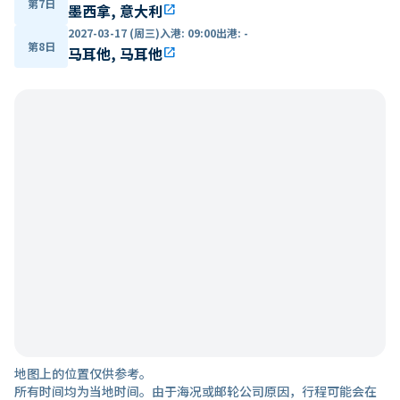
第7日
墨西拿, 意大利
open_in_new
2027-03-17 (周三)
入港
:
09:00
出港
:
-
第8日
马耳他, 马耳他
open_in_new
地图上的位置仅供参考。
所有时间均为当地时间。由于海况或邮轮公司原因，行程可能会在