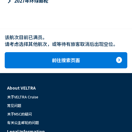
keyboard_arrow_right
2027年环球邮轮
该航次目前已满员。

请考虑选择其他航次，或等待有旅客取消后出现空位。
expand_circle_right
前往搜索页面
About VELTRA
关于VELTRA Cruise
常见问题
关于MSC的疑问
有关公主邮轮的问题
Legal Information