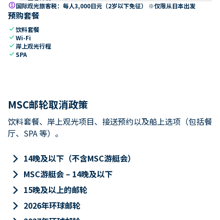
paid
国际观光旅客税：每人3,000日元（2岁以下免征） ※仅限从日本出发
预购套餐
check
饮料套餐
check
Wi-Fi
check
岸上观光行程
check
SPA
MSC邮轮取消政策
饮料套餐、岸上观光项目、接送预约以及船上选项（包括餐
厅、SPA 等）。
keyboard_arrow_right
14晚及以下（不含MSC游艇会）
keyboard_arrow_right
MSC游艇会 – 14晚及以下
keyboard_arrow_right
15晚及以上的邮轮
keyboard_arrow_right
2026年环球邮轮