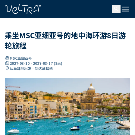
ading...
载
menu
…
search
乘坐MSC亚细亚号的地中海环游8日游
轮旅程
directions_boat
MSC亚细亚号
card_travel
2027-03-10
-
2027-03-17
(
8天
)
location_on
从马耳他出发 - 到达马耳他