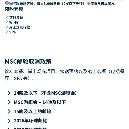
paid
国际观光旅客税：每人3,000日元（2岁以下免征） ※仅限从日本出发
预购套餐
check
饮料套餐
check
Wi-Fi
check
岸上观光行程
check
SPA
MSC邮轮取消政策
饮料套餐、岸上观光项目、接送预约以及船上选项（包括餐
厅、SPA 等）。
keyboard_arrow_right
14晚及以下（不含MSC游艇会）
keyboard_arrow_right
MSC游艇会 – 14晚及以下
keyboard_arrow_right
15晚及以上的邮轮
keyboard_arrow_right
2026年环球邮轮