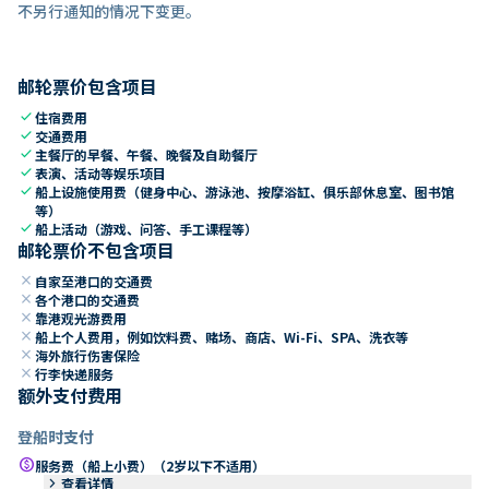
不另行通知的情况下变更。
邮轮票价包含项目
check
住宿费用
check
交通费用
check
主餐厅的早餐、午餐、晚餐及自助餐厅
check
表演、活动等娱乐项目
check
船上设施使用费（健身中心、游泳池、按摩浴缸、俱乐部休息室、图书馆
等）
check
船上活动（游戏、问答、手工课程等）
邮轮票价不包含项目
close
自家至港口的交通费
close
各个港口的交通费
close
靠港观光游费用
close
船上个人费用，例如饮料费、赌场、商店、Wi-Fi、SPA、洗衣等
close
海外旅行伤害保险
close
行李快递服务
额外支付费用
登船时支付
paid
服务费（船上小费）（2岁以下不适用）
keyboard_arrow_right
查看详情