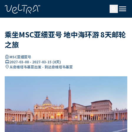
ading...
载
menu
…
search
乘坐MSC亚细亚号 地中海环游 8天邮轮
之旅
directions_boat
MSC亚细亚号
card_travel
2027-03-08
-
2027-03-15
(
8天
)
location_on
从奇维塔韦基亚出发 - 到达奇维塔韦基亚