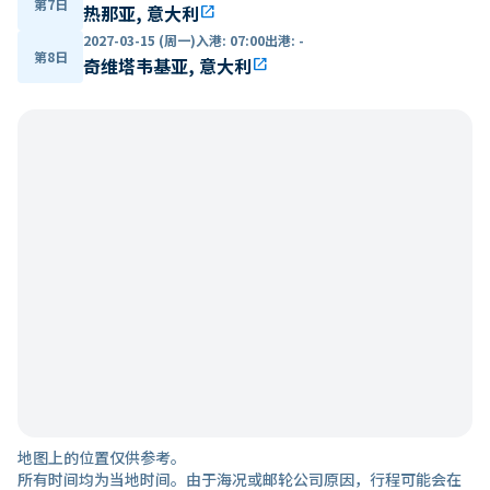
第7日
热那亚, 意大利
open_in_new
2027-03-15 (周一)
入港
:
07:00
出港
:
-
第8日
奇维塔韦基亚, 意大利
open_in_new
地图上的位置仅供参考。
所有时间均为当地时间。由于海况或邮轮公司原因，行程可能会在