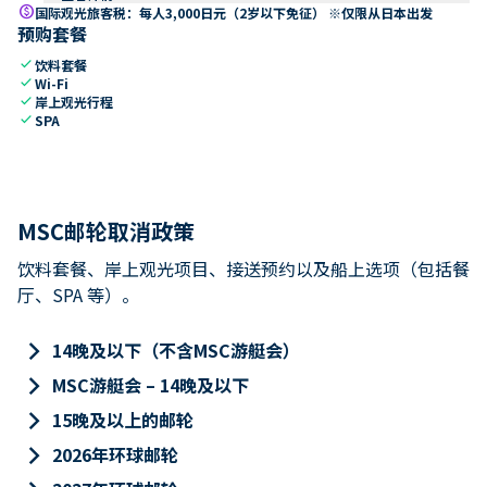
paid
国际观光旅客税：每人3,000日元（2岁以下免征） ※仅限从日本出发
预购套餐
check
饮料套餐
check
Wi-Fi
check
岸上观光行程
check
SPA
MSC邮轮取消政策
饮料套餐、岸上观光项目、接送预约以及船上选项（包括餐
厅、SPA 等）。
keyboard_arrow_right
14晚及以下（不含MSC游艇会）
keyboard_arrow_right
MSC游艇会 – 14晚及以下
keyboard_arrow_right
15晚及以上的邮轮
keyboard_arrow_right
2026年环球邮轮