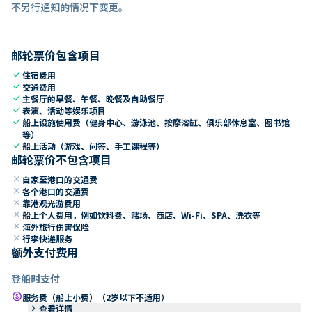
不另行通知的情况下变更。
邮轮票价包含项目
check
住宿费用
check
交通费用
check
主餐厅的早餐、午餐、晚餐及自助餐厅
check
表演、活动等娱乐项目
check
船上设施使用费（健身中心、游泳池、按摩浴缸、俱乐部休息室、图书馆
等）
check
船上活动（游戏、问答、手工课程等）
邮轮票价不包含项目
close
自家至港口的交通费
close
各个港口的交通费
close
靠港观光游费用
close
船上个人费用，例如饮料费、赌场、商店、Wi-Fi、SPA、洗衣等
close
海外旅行伤害保险
close
行李快递服务
额外支付费用
登船时支付
paid
服务费（船上小费）（2岁以下不适用）
keyboard_arrow_right
查看详情