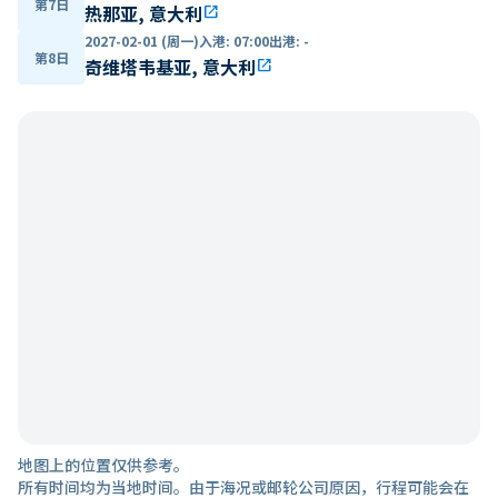
第7日
热那亚, 意大利
open_in_new
2027-02-01 (周一)
入港
:
07:00
出港
:
-
第8日
奇维塔韦基亚, 意大利
open_in_new
地图上的位置仅供参考。
所有时间均为当地时间。由于海况或邮轮公司原因，行程可能会在