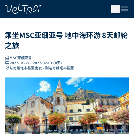
ading...
载
menu
…
search
乘坐MSC亚细亚号 地中海环游 8天邮轮
之旅
directions_boat
MSC亚细亚号
card_travel
2027-01-25
-
2027-02-01
(
8天
)
location_on
从奇维塔韦基亚出发 - 到达奇维塔韦基亚